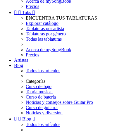
Acerca de mySongBook
Precios


Tabs

ENCUENTRA TUS TABLATURAS
Explorar catálogo
Tablaturas por artista
Tablaturas por género
Todas las tablaturas
Acerca de mySongBook
Precios
Artistas
Blog
Todos los artículos
Categorías
Curso de bajo
Teoría musical
Curso de batería
Noticias y consejos sobre Guitar Pro
Curso de guitarra
Noticias y diversión


Blog

Todos los artículos