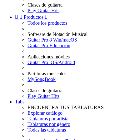
Clases de guitarra
Play Guitar Hits


Productos

Todos los productos
Software de Notación Musical
Guitar Pro 8 Win/macOS
Guitar Pro Educación
Aplicaciones móviles
Guitar Pro iOS/Android
Partituras musicales
MySongBook
Clases de guitarra
Play Guitar Hits
Tabs
ENCUENTRA TUS TABLATURAS
Explorar catálogo
Tablaturas por artista
Tablaturas por género
Todas las tablaturas