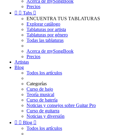
Acerca de mySongBook
Precios


Tabs

ENCUENTRA TUS TABLATURAS
Explorar catálogo
Tablaturas por artista
Tablaturas por género
Todas las tablaturas
Acerca de mySongBook
Precios
Artistas
Blog
Todos los artículos
Categorías
Curso de bajo
Teoría musical
Curso de batería
Noticias y consejos sobre Guitar Pro
Curso de guitarra
Noticias y diversión


Blog

Todos los artículos