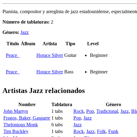
Pianista, compositor y arreglista de jazz estadounidense, especialment
Número de tablaturas:
2
Género:
Jazz
Título
Álbum
Artista
Tipo
Level
Peace
Horace Silver
Guitar
Beginner
Peace
Horace Silver
Bass
Beginner
Artistas Jazz
relacionados
Nombre
Tablatura
Género
John Martyn
1 tabs
Rock
,
Pop
,
Tradicional
,
Jazz
,
Bl
Fragos, Baker, Gasparre
1 tabs
Pop
,
Jazz
Thelonious Monk
6 tabs
Jazz
Tim Buckley
1 tabs
Rock
,
Jazz
,
Folk
,
Funk