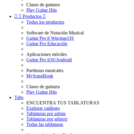
Clases de guitarra
Play Guitar Hits


Productos

Todos los productos
Software de Notación Musical
Guitar Pro 8 Win/macOS
Guitar Pro Educación
Aplicaciones móviles
Guitar Pro iOS/Android
Partituras musicales
MySongBook
Clases de guitarra
Play Guitar Hits
Tabs
ENCUENTRA TUS TABLATURAS
Explorar catálogo
Tablaturas por artista
Tablaturas por género
Todas las tablaturas