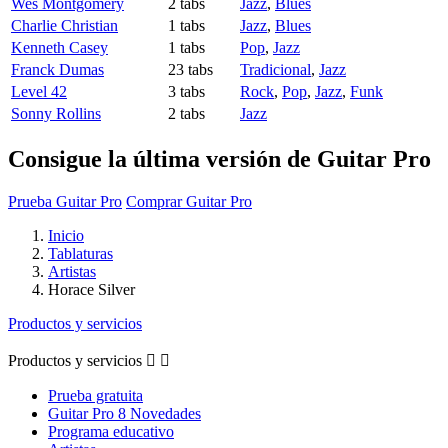
Wes Montgomery
2 tabs
Jazz
,
Blues
Charlie Christian
1 tabs
Jazz
,
Blues
Kenneth Casey
1 tabs
Pop
,
Jazz
Franck Dumas
23 tabs
Tradicional
,
Jazz
Level 42
3 tabs
Rock
,
Pop
,
Jazz
,
Funk
Sonny Rollins
2 tabs
Jazz
Consigue la última versión de Guitar Pro
Prueba Guitar Pro
Comprar Guitar Pro
Inicio
Tablaturas
Artistas
Horace Silver
Productos y servicios
Productos y servicios


Prueba gratuita
Guitar Pro 8 Novedades
Programa educativo