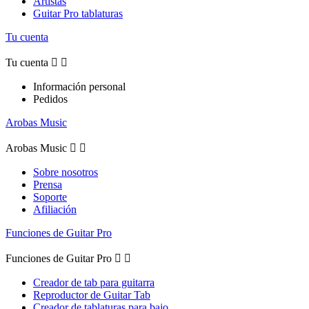
Artistas
Guitar Pro tablaturas
Tu cuenta
Tu cuenta


Información personal
Pedidos
Arobas Music
Arobas Music


Sobre nosotros
Prensa
Soporte
Afiliación
Funciones de Guitar Pro
Funciones de Guitar Pro


Creador de tab para guitarra
Reproductor de Guitar Tab
Creador de tablaturas para bajo