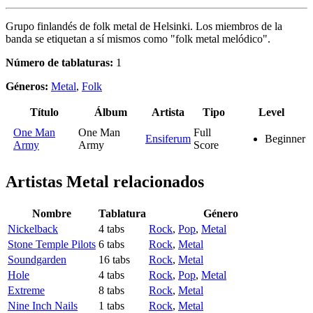
Grupo finlandés de folk metal de Helsinki. Los miembros de la
banda se etiquetan a sí mismos como "folk metal melódico".
Número de tablaturas:
1
Géneros:
Metal
,
Folk
Título
Álbum
Artista
Tipo
Level
One Man
One Man
Full
Ensiferum
Beginner
Army
Army
Score
Artistas Metal
relacionados
Nombre
Tablatura
Género
Nickelback
4 tabs
Rock
,
Pop
,
Metal
Stone Temple Pilots
6 tabs
Rock
,
Metal
Soundgarden
16 tabs
Rock
,
Metal
Hole
4 tabs
Rock
,
Pop
,
Metal
Extreme
8 tabs
Rock
,
Metal
Nine Inch Nails
1 tabs
Rock
,
Metal