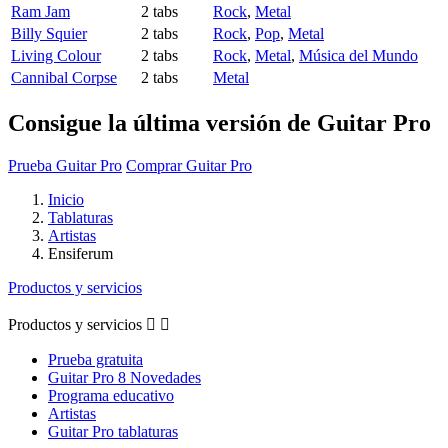
Ram Jam
2 tabs
Rock
,
Metal
Billy Squier
2 tabs
Rock
,
Pop
,
Metal
Living Colour
2 tabs
Rock
,
Metal
,
Música del Mundo
Cannibal Corpse
2 tabs
Metal
Consigue la última versión de Guitar Pro
Prueba Guitar Pro
Comprar Guitar Pro
Inicio
Tablaturas
Artistas
Ensiferum
Productos y servicios
Productos y servicios


Prueba gratuita
Guitar Pro 8 Novedades
Programa educativo
Artistas
Guitar Pro tablaturas