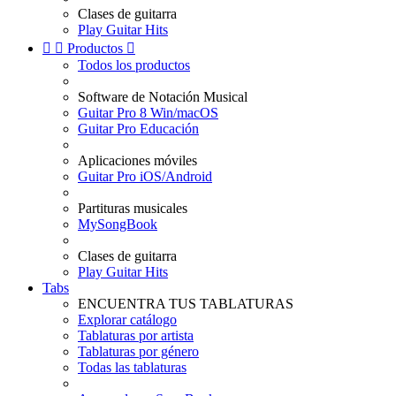
Clases de guitarra
Play Guitar Hits


Productos

Todos los productos
Software de Notación Musical
Guitar Pro 8 Win/macOS
Guitar Pro Educación
Aplicaciones móviles
Guitar Pro iOS/Android
Partituras musicales
MySongBook
Clases de guitarra
Play Guitar Hits
Tabs
ENCUENTRA TUS TABLATURAS
Explorar catálogo
Tablaturas por artista
Tablaturas por género
Todas las tablaturas