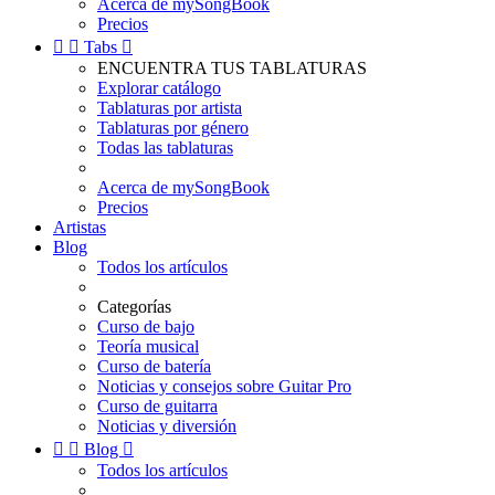
Acerca de mySongBook
Precios


Tabs

ENCUENTRA TUS TABLATURAS
Explorar catálogo
Tablaturas por artista
Tablaturas por género
Todas las tablaturas
Acerca de mySongBook
Precios
Artistas
Blog
Todos los artículos
Categorías
Curso de bajo
Teoría musical
Curso de batería
Noticias y consejos sobre Guitar Pro
Curso de guitarra
Noticias y diversión


Blog

Todos los artículos