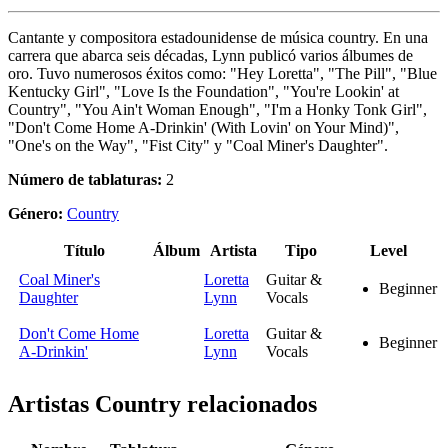
Cantante y compositora estadounidense de música country. En una
carrera que abarca seis décadas, Lynn publicó varios álbumes de
oro. Tuvo numerosos éxitos como: "Hey Loretta", "The Pill", "Blue
Kentucky Girl", "Love Is the Foundation", "You're Lookin' at
Country", "You Ain't Woman Enough", "I'm a Honky Tonk Girl",
"Don't Come Home A-Drinkin' (With Lovin' on Your Mind)",
"One's on the Way", "Fist City" y "Coal Miner's Daughter".
Número de tablaturas:
2
Género:
Country
Título
Álbum
Artista
Tipo
Level
Coal Miner's
Loretta
Guitar &
Beginner
Daughter
Lynn
Vocals
Don't Come Home
Loretta
Guitar &
Beginner
A-Drinkin'
Lynn
Vocals
Artistas Country
relacionados