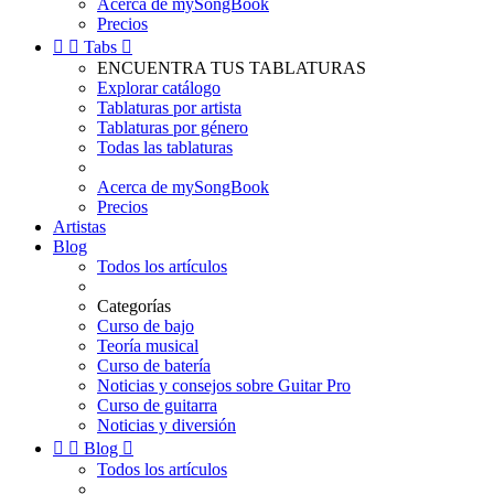
Acerca de mySongBook
Precios


Tabs

ENCUENTRA TUS TABLATURAS
Explorar catálogo
Tablaturas por artista
Tablaturas por género
Todas las tablaturas
Acerca de mySongBook
Precios
Artistas
Blog
Todos los artículos
Categorías
Curso de bajo
Teoría musical
Curso de batería
Noticias y consejos sobre Guitar Pro
Curso de guitarra
Noticias y diversión


Blog

Todos los artículos