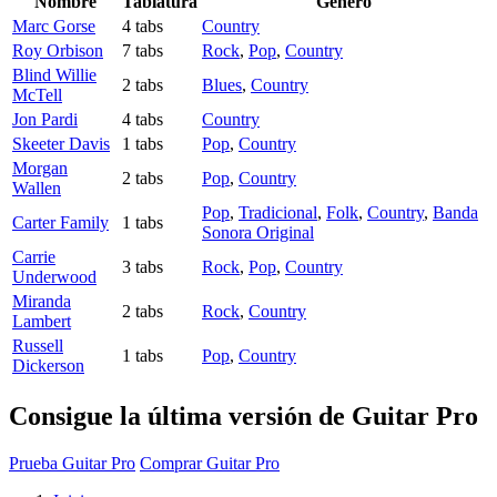
Nombre
Tablatura
Género
Marc Gorse
4 tabs
Country
Roy Orbison
7 tabs
Rock
,
Pop
,
Country
Blind Willie
2 tabs
Blues
,
Country
McTell
Jon Pardi
4 tabs
Country
Skeeter Davis
1 tabs
Pop
,
Country
Morgan
2 tabs
Pop
,
Country
Wallen
Pop
,
Tradicional
,
Folk
,
Country
,
Banda
Carter Family
1 tabs
Sonora Original
Carrie
3 tabs
Rock
,
Pop
,
Country
Underwood
Miranda
2 tabs
Rock
,
Country
Lambert
Russell
1 tabs
Pop
,
Country
Dickerson
Consigue la última versión de Guitar Pro
Prueba Guitar Pro
Comprar Guitar Pro