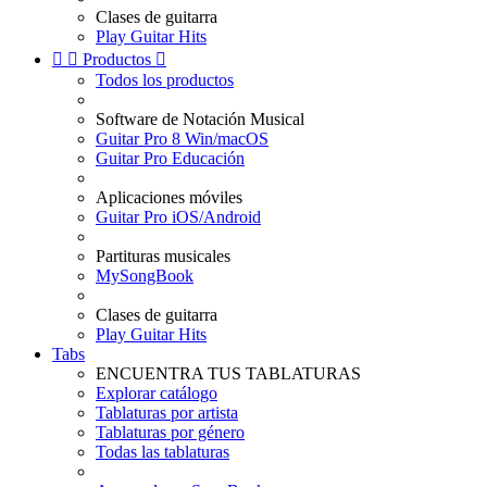
Clases de guitarra
Play Guitar Hits


Productos

Todos los productos
Software de Notación Musical
Guitar Pro 8 Win/macOS
Guitar Pro Educación
Aplicaciones móviles
Guitar Pro iOS/Android
Partituras musicales
MySongBook
Clases de guitarra
Play Guitar Hits
Tabs
ENCUENTRA TUS TABLATURAS
Explorar catálogo
Tablaturas por artista
Tablaturas por género
Todas las tablaturas