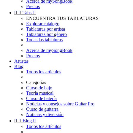
Acerca de mySongBook
Precios


Tabs

ENCUENTRA TUS TABLATURAS
Explorar catálogo
Tablaturas por artista
Tablaturas por género
Todas las tablaturas
Acerca de mySongBook
Precios
Artistas
Blog
Todos los artículos
Categorías
Curso de bajo
Teoría musical
Curso de batería
Noticias y consejos sobre Guitar Pro
Curso de guitarra
Noticias y diversión


Blog

Todos los artículos