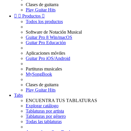
Clases de guitarra
Play Guitar Hits


Productos

Todos los productos
Software de Notación Musical
Guitar Pro 8 Win/macOS
Guitar Pro Educación
Aplicaciones móviles
Guitar Pro iOS/Android
Partituras musicales
MySongBook
Clases de guitarra
Play Guitar Hits
Tabs
ENCUENTRA TUS TABLATURAS
Explorar catálogo
Tablaturas por artista
Tablaturas por género
Todas las tablaturas