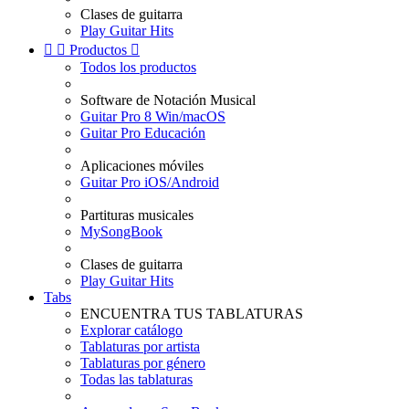
Clases de guitarra
Play Guitar Hits


Productos

Todos los productos
Software de Notación Musical
Guitar Pro 8 Win/macOS
Guitar Pro Educación
Aplicaciones móviles
Guitar Pro iOS/Android
Partituras musicales
MySongBook
Clases de guitarra
Play Guitar Hits
Tabs
ENCUENTRA TUS TABLATURAS
Explorar catálogo
Tablaturas por artista
Tablaturas por género
Todas las tablaturas