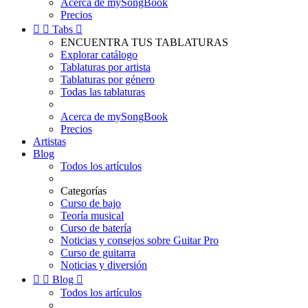
Acerca de mySongBook
Precios


Tabs

ENCUENTRA TUS TABLATURAS
Explorar catálogo
Tablaturas por artista
Tablaturas por género
Todas las tablaturas
Acerca de mySongBook
Precios
Artistas
Blog
Todos los artículos
Categorías
Curso de bajo
Teoría musical
Curso de batería
Noticias y consejos sobre Guitar Pro
Curso de guitarra
Noticias y diversión


Blog

Todos los artículos