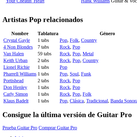
Your Cheatin' Heart
Hank Williams
Guitar & Voc
Artistas Pop
relacionados
Nombre
Tablatura
Género
Crystal Gayle
1 tabs
Pop
,
Folk
,
Country
4 Non Blondes
7 tabs
Rock
,
Pop
Van Halen
59 tabs
Rock
,
Pop
,
Metal
Keith Urban
2 tabs
Rock
,
Pop
,
Country
Lionel Richie
1 tabs
Pop
Pharrell Williams
1 tabs
Pop
,
Soul
,
Funk
Portishead
2 tabs
Rock
,
Pop
Don Henley
1 tabs
Rock
,
Pop
Carly Simon
1 tabs
Rock
,
Pop
,
Folk
Klaus Badelt
1 tabs
Pop
,
Clásica
,
Tradicional
,
Banda Sonora
Consigue la última versión de Guitar Pro
Prueba Guitar Pro
Comprar Guitar Pro