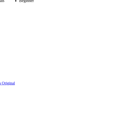
als
Beginner
 Original