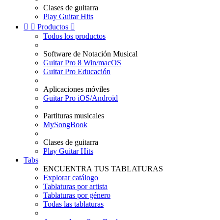
Clases de guitarra
Play Guitar Hits


Productos

Todos los productos
Software de Notación Musical
Guitar Pro 8 Win/macOS
Guitar Pro Educación
Aplicaciones móviles
Guitar Pro iOS/Android
Partituras musicales
MySongBook
Clases de guitarra
Play Guitar Hits
Tabs
ENCUENTRA TUS TABLATURAS
Explorar catálogo
Tablaturas por artista
Tablaturas por género
Todas las tablaturas