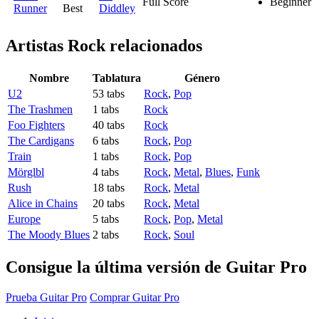
Full Score
Beginner
Runner
Best
Diddley
Artistas Rock
relacionados
Nombre
Tablatura
Género
U2
53 tabs
Rock
,
Pop
The Trashmen
1 tabs
Rock
Foo Fighters
40 tabs
Rock
The Cardigans
6 tabs
Rock
,
Pop
Train
1 tabs
Rock
,
Pop
Mörglbl
4 tabs
Rock
,
Metal
,
Blues
,
Funk
Rush
18 tabs
Rock
,
Metal
Alice in Chains
20 tabs
Rock
,
Metal
Europe
5 tabs
Rock
,
Pop
,
Metal
The Moody Blues
2 tabs
Rock
,
Soul
Consigue la última versión de Guitar Pro
Prueba Guitar Pro
Comprar Guitar Pro