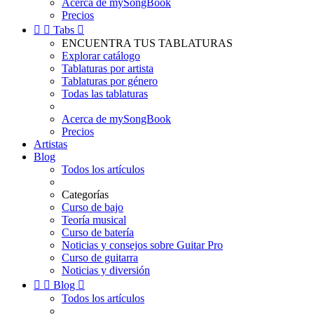
Acerca de mySongBook
Precios


Tabs

ENCUENTRA TUS TABLATURAS
Explorar catálogo
Tablaturas por artista
Tablaturas por género
Todas las tablaturas
Acerca de mySongBook
Precios
Artistas
Blog
Todos los artículos
Categorías
Curso de bajo
Teoría musical
Curso de batería
Noticias y consejos sobre Guitar Pro
Curso de guitarra
Noticias y diversión


Blog

Todos los artículos