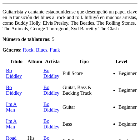
Guitarrista y cantante estadounidense que desempeñó un papel clave
en la transición del blues al rock and roll. Influyó en muchos artistas,
como Buddy Holly, Elvis Presley, The Beatles, The Rolling Stones,
The Animals, George Thorogood, Syd Barrett y The Clash.
Número de tablaturas:
5
Géneros:
Rock
,
Blues
,
Funk
Título
Álbum
Artista
Tipo
Level
Bo
Bo
Full Score
Beginner
Diddley
Diddley
Bo
Bo
Guitar, Bass &
Beginner
Diddley
Diddley
Backing Track
I'm A
Bo
Guitar
Beginner
Man
Diddley
I'm A
Bo
Bass
Beginner
Man
Diddley
Road
His
Bo