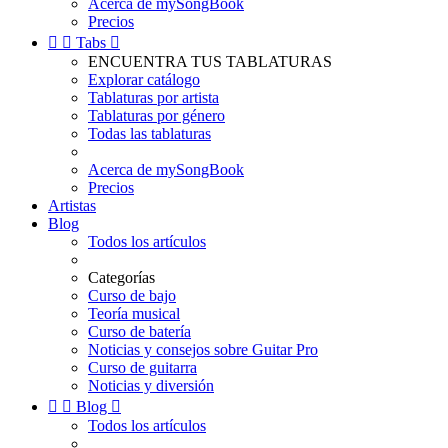
Acerca de mySongBook
Precios


Tabs

ENCUENTRA TUS TABLATURAS
Explorar catálogo
Tablaturas por artista
Tablaturas por género
Todas las tablaturas
Acerca de mySongBook
Precios
Artistas
Blog
Todos los artículos
Categorías
Curso de bajo
Teoría musical
Curso de batería
Noticias y consejos sobre Guitar Pro
Curso de guitarra
Noticias y diversión


Blog

Todos los artículos