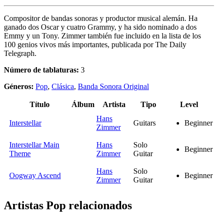
Compositor de bandas sonoras y productor musical alemán. Ha
ganado dos Oscar y cuatro Grammy, y ha sido nominado a dos
Emmy y un Tony. Zimmer también fue incluido en la lista de los
100 genios vivos más importantes, publicada por The Daily
Telegraph.
Número de tablaturas:
3
Géneros:
Pop
,
Clásica
,
Banda Sonora Original
Título
Álbum
Artista
Tipo
Level
Hans
Interstellar
Guitars
Beginner
Zimmer
Interstellar Main
Hans
Solo
Beginner
Theme
Zimmer
Guitar
Hans
Solo
Oogway Ascend
Beginner
Zimmer
Guitar
Artistas Pop
relacionados