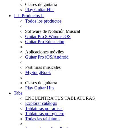
Clases de guitarra
Play Guitar Hits


Productos

Todos los productos
Software de Notación Musical
Guitar Pro 8 Win/macOS
Guitar Pro Educación
Aplicaciones móviles
Guitar Pro iOS/Android
Partituras musicales
MySongBook
Clases de guitarra
Play Guitar Hits
Tabs
ENCUENTRA TUS TABLATURAS
Explorar catálogo
Tablaturas por artista
Tablaturas por género
Todas las tablaturas