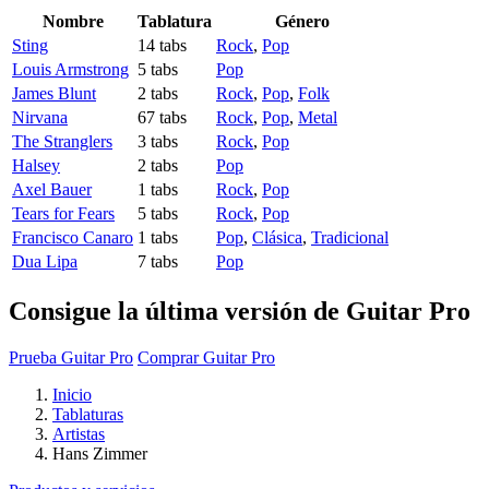
Nombre
Tablatura
Género
Sting
14 tabs
Rock
,
Pop
Louis Armstrong
5 tabs
Pop
James Blunt
2 tabs
Rock
,
Pop
,
Folk
Nirvana
67 tabs
Rock
,
Pop
,
Metal
The Stranglers
3 tabs
Rock
,
Pop
Halsey
2 tabs
Pop
Axel Bauer
1 tabs
Rock
,
Pop
Tears for Fears
5 tabs
Rock
,
Pop
Francisco Canaro
1 tabs
Pop
,
Clásica
,
Tradicional
Dua Lipa
7 tabs
Pop
Consigue la última versión de Guitar Pro
Prueba Guitar Pro
Comprar Guitar Pro
Inicio
Tablaturas
Artistas
Hans Zimmer