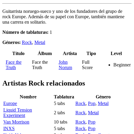
Guitarrista noruego-sueco y uno de los fundadores del grupo de
rock Europe. Además de su papel con Europe, también mantiene
una carrera en solitario.
Número de tablaturas:
1
Géneros:
Rock
,
Metal
Título
Álbum
Artista
Tipo
Level
Face the
Face the
John
Full
Beginner
Truth
Truth
Norum
Score
Artistas Rock
relacionados
Nombre
Tablatura
Género
Europe
5 tabs
Rock
,
Pop
,
Metal
Liquid Tension
2 tabs
Rock
,
Metal
Experiment
Van Morrison
10 tabs
Rock
,
Pop
INXS
5 tabs
Rock
,
Pop