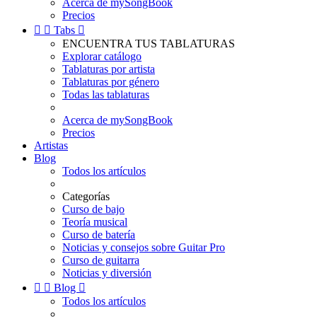
Acerca de mySongBook
Precios


Tabs

ENCUENTRA TUS TABLATURAS
Explorar catálogo
Tablaturas por artista
Tablaturas por género
Todas las tablaturas
Acerca de mySongBook
Precios
Artistas
Blog
Todos los artículos
Categorías
Curso de bajo
Teoría musical
Curso de batería
Noticias y consejos sobre Guitar Pro
Curso de guitarra
Noticias y diversión


Blog

Todos los artículos