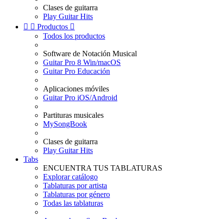
Clases de guitarra
Play Guitar Hits


Productos

Todos los productos
Software de Notación Musical
Guitar Pro 8 Win/macOS
Guitar Pro Educación
Aplicaciones móviles
Guitar Pro iOS/Android
Partituras musicales
MySongBook
Clases de guitarra
Play Guitar Hits
Tabs
ENCUENTRA TUS TABLATURAS
Explorar catálogo
Tablaturas por artista
Tablaturas por género
Todas las tablaturas