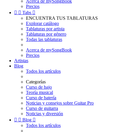
Acerca de mySongBook
Precios


Tabs

ENCUENTRA TUS TABLATURAS
Explorar catálogo
Tablaturas por artista
Tablaturas por género
Todas las tablaturas
Acerca de mySongBook
Precios
Artistas
Blog
Todos los artículos
Categorías
Curso de bajo
Teoría musical
Curso de batería
Noticias y consejos sobre Guitar Pro
Curso de guitarra
Noticias y diversión


Blog

Todos los artículos