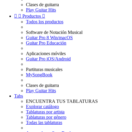
Clases de guitarra
Play Guitar Hits


Productos

Todos los productos
Software de Notación Musical
Guitar Pro 8 Win/macOS
Guitar Pro Educación
Aplicaciones móviles
Guitar Pro iOS/Android
Partituras musicales
MySongBook
Clases de guitarra
Play Guitar Hits
Tabs
ENCUENTRA TUS TABLATURAS
Explorar catálogo
Tablaturas por artista
Tablaturas por género
Todas las tablaturas