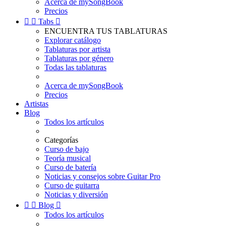
Acerca de mySongBook
Precios


Tabs

ENCUENTRA TUS TABLATURAS
Explorar catálogo
Tablaturas por artista
Tablaturas por género
Todas las tablaturas
Acerca de mySongBook
Precios
Artistas
Blog
Todos los artículos
Categorías
Curso de bajo
Teoría musical
Curso de batería
Noticias y consejos sobre Guitar Pro
Curso de guitarra
Noticias y diversión


Blog

Todos los artículos