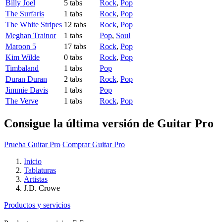
Billy Joel
5 tabs
Rock
,
Pop
The Surfaris
1 tabs
Rock
,
Pop
The White Stripes
12 tabs
Rock
,
Pop
Meghan Trainor
1 tabs
Pop
,
Soul
Maroon 5
17 tabs
Rock
,
Pop
Kim Wilde
0 tabs
Rock
,
Pop
Timbaland
1 tabs
Pop
Duran Duran
2 tabs
Rock
,
Pop
Jimmie Davis
1 tabs
Pop
The Verve
1 tabs
Rock
,
Pop
Consigue la última versión de Guitar Pro
Prueba Guitar Pro
Comprar Guitar Pro
Inicio
Tablaturas
Artistas
J.D. Crowe
Productos y servicios