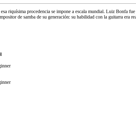
sa riquísima procedencia se impone a escala mundial. Luiz Bonfa fue u
ompositor de samba de su generación: su habilidad con la guitarra era r
l
inner
inner