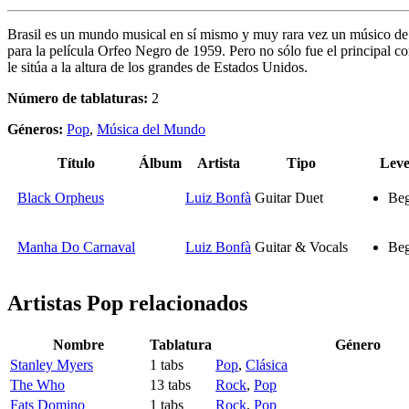
Brasil es un mundo musical en sí mismo y muy rara vez un músico de e
para la película Orfeo Negro de 1959. Pero no sólo fue el principal c
le sitúa a la altura de los grandes de Estados Unidos.
Número de tablaturas:
2
Géneros:
Pop
,
Música del Mundo
Título
Álbum
Artista
Tipo
Leve
Black Orpheus
Luiz Bonfà
Guitar Duet
Beg
Manha Do Carnaval
Luiz Bonfà
Guitar & Vocals
Beg
Artistas Pop
relacionados
Nombre
Tablatura
Género
Stanley Myers
1 tabs
Pop
,
Clásica
The Who
13 tabs
Rock
,
Pop
Fats Domino
1 tabs
Rock
,
Pop