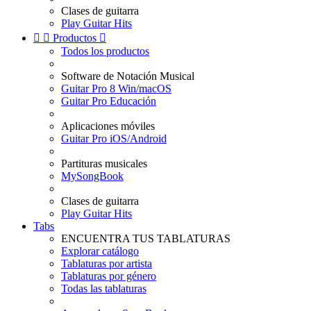
Clases de guitarra
Play Guitar Hits


Productos

Todos los productos
Software de Notación Musical
Guitar Pro 8 Win/macOS
Guitar Pro Educación
Aplicaciones móviles
Guitar Pro iOS/Android
Partituras musicales
MySongBook
Clases de guitarra
Play Guitar Hits
Tabs
ENCUENTRA TUS TABLATURAS
Explorar catálogo
Tablaturas por artista
Tablaturas por género
Todas las tablaturas