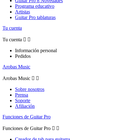
Guitar Pro 8 Novedades
Programa educativo
Artistas
Guitar Pro tablaturas
Tu cuenta
Tu cuenta


Información personal
Pedidos
Arobas Music
Arobas Music


Sobre nosotros
Prensa
Soporte
Afiliación
Funciones de Guitar Pro
Funciones de Guitar Pro


Creador de tab para guitarra