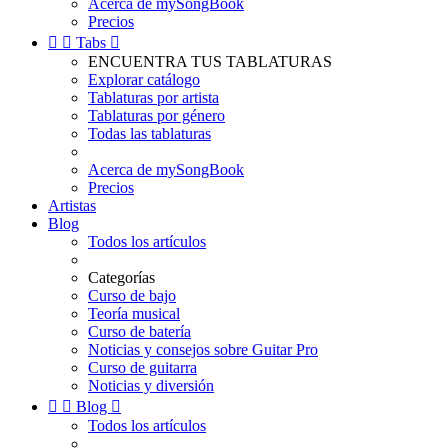
Acerca de mySongBook
Precios


Tabs

ENCUENTRA TUS TABLATURAS
Explorar catálogo
Tablaturas por artista
Tablaturas por género
Todas las tablaturas
Acerca de mySongBook
Precios
Artistas
Blog
Todos los artículos
Categorías
Curso de bajo
Teoría musical
Curso de batería
Noticias y consejos sobre Guitar Pro
Curso de guitarra
Noticias y diversión


Blog

Todos los artículos