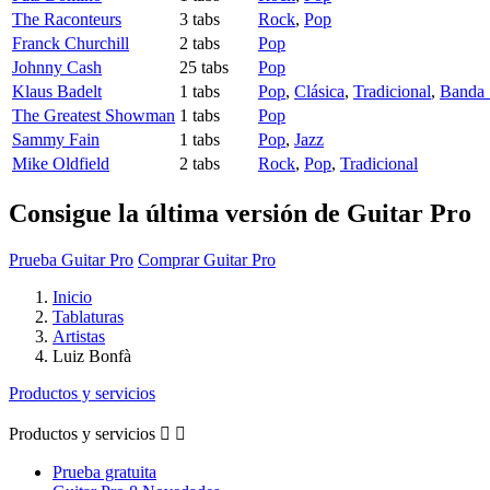
The Raconteurs
3 tabs
Rock
,
Pop
Franck Churchill
2 tabs
Pop
Johnny Cash
25 tabs
Pop
Klaus Badelt
1 tabs
Pop
,
Clásica
,
Tradicional
,
Banda 
The Greatest Showman
1 tabs
Pop
Sammy Fain
1 tabs
Pop
,
Jazz
Mike Oldfield
2 tabs
Rock
,
Pop
,
Tradicional
Consigue la última versión de Guitar Pro
Prueba Guitar Pro
Comprar Guitar Pro
Inicio
Tablaturas
Artistas
Luiz Bonfà
Productos y servicios
Productos y servicios


Prueba gratuita