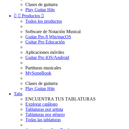
Clases de guitarra
Play Guitar Hits


Productos

Todos los productos
Software de Notación Musical
Guitar Pro 8 Win/macOS
Guitar Pro Educación
Aplicaciones móviles
Guitar Pro iOS/Android
Partituras musicales
MySongBook
Clases de guitarra
Play Guitar Hits
Tabs
ENCUENTRA TUS TABLATURAS
Explorar catálogo
Tablaturas por artista
Tablaturas por género
Todas las tablaturas