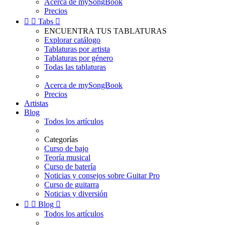
Acerca de mySongBook
Precios


Tabs

ENCUENTRA TUS TABLATURAS
Explorar catálogo
Tablaturas por artista
Tablaturas por género
Todas las tablaturas
Acerca de mySongBook
Precios
Artistas
Blog
Todos los artículos
Categorías
Curso de bajo
Teoría musical
Curso de batería
Noticias y consejos sobre Guitar Pro
Curso de guitarra
Noticias y diversión


Blog

Todos los artículos