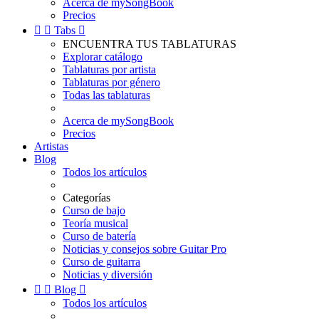
Acerca de mySongBook
Precios


Tabs

ENCUENTRA TUS TABLATURAS
Explorar catálogo
Tablaturas por artista
Tablaturas por género
Todas las tablaturas
Acerca de mySongBook
Precios
Artistas
Blog
Todos los artículos
Categorías
Curso de bajo
Teoría musical
Curso de batería
Noticias y consejos sobre Guitar Pro
Curso de guitarra
Noticias y diversión


Blog

Todos los artículos