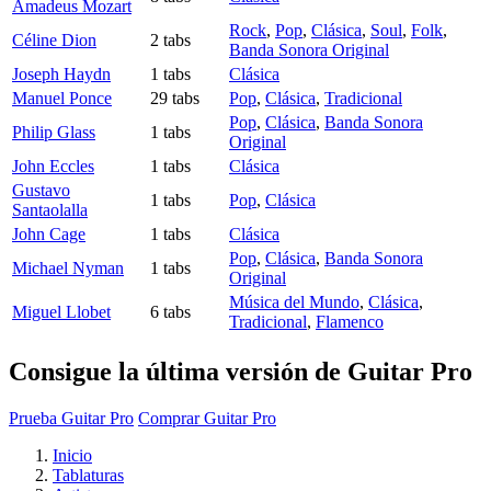
Amadeus Mozart
Rock
,
Pop
,
Clásica
,
Soul
,
Folk
,
Céline Dion
2 tabs
Banda Sonora Original
Joseph Haydn
1 tabs
Clásica
Manuel Ponce
29 tabs
Pop
,
Clásica
,
Tradicional
Pop
,
Clásica
,
Banda Sonora
Philip Glass
1 tabs
Original
John Eccles
1 tabs
Clásica
Gustavo
1 tabs
Pop
,
Clásica
Santaolalla
John Cage
1 tabs
Clásica
Pop
,
Clásica
,
Banda Sonora
Michael Nyman
1 tabs
Original
Música del Mundo
,
Clásica
,
Miguel Llobet
6 tabs
Tradicional
,
Flamenco
Consigue la última versión de Guitar Pro
Prueba Guitar Pro
Comprar Guitar Pro
Inicio
Tablaturas