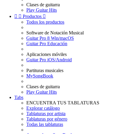
Clases de guitarra
Play Guitar Hits


Productos

Todos los productos
Software de Notación Musical
Guitar Pro 8 Win/macOS
Guitar Pro Educación
Aplicaciones móviles
Guitar Pro iOS/Android
Partituras musicales
MySongBook
Clases de guitarra
Play Guitar Hits
Tabs
ENCUENTRA TUS TABLATURAS
Explorar catálogo
Tablaturas por artista
Tablaturas por género
Todas las tablaturas