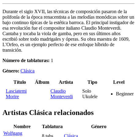
Durante el siglo XVII, las técnicas de composición pasaron de la
polifonía de la época renacentista a las melodías monódicas sobre un
bajo continuo típicas de la estética barroca. El principal instigador de
esa revolución fue el compositor italiano Claudio Monteverdi.
Cantaba y tocaba la viola de gamba, pero en sus últimos años
escribió sobre todo madrigales y óperas. Su obra maestra de 1609,
L'Orfeo, es un ejemplo perfecto de ese enfoque híbrido de
transición.
Número de tablaturas:
1
Género:
Clásica
Título
Álbum
Artista
Tipo
Level
Lasciatemi
Claudio
Solo
Beginner
Morire
Monteverdi
Ukulele
Artistas Clásica
relacionados
Nombre
Tablatura
Género
Wolfgang
8 tabs
Clásica