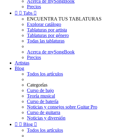
Acerca de mySongBook
Precios


Tabs

ENCUENTRA TUS TABLATURAS
Explorar catálogo
Tablaturas por artista
Tablaturas por género
Todas las tablaturas
Acerca de mySongBook
Precios
Artistas
Blog
Todos los artículos
Categorías
Curso de bajo
Teoría musical
Curso de batería
Noticias y consejos sobre Guitar Pro
Curso de guitarra
Noticias y diversión


Blog

Todos los artículos