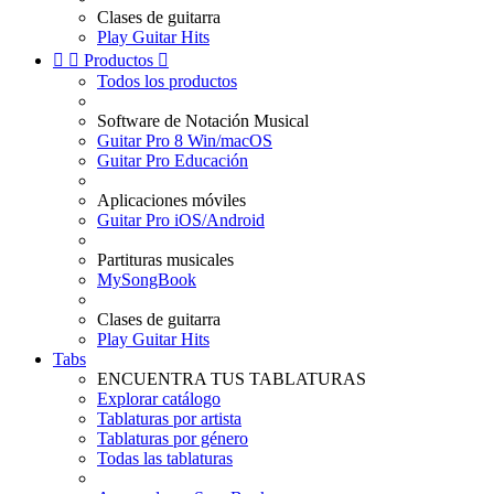
Clases de guitarra
Play Guitar Hits


Productos

Todos los productos
Software de Notación Musical
Guitar Pro 8 Win/macOS
Guitar Pro Educación
Aplicaciones móviles
Guitar Pro iOS/Android
Partituras musicales
MySongBook
Clases de guitarra
Play Guitar Hits
Tabs
ENCUENTRA TUS TABLATURAS
Explorar catálogo
Tablaturas por artista
Tablaturas por género
Todas las tablaturas