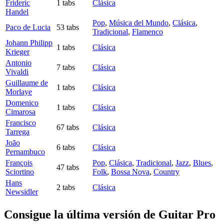
Frideric
1 tabs
Clásica
Handel
Pop
,
Música del Mundo
,
Clásica
,
Paco de Lucia
53 tabs
Tradicional
,
Flamenco
Johann Philipp
1 tabs
Clásica
Krieger
Antonio
7 tabs
Clásica
Vivaldi
Guillaume de
1 tabs
Clásica
Morlaye
Domenico
1 tabs
Clásica
Cimarosa
Francisco
67 tabs
Clásica
Tarrega
João
6 tabs
Clásica
Pernambuco
François
Pop
,
Clásica
,
Tradicional
,
Jazz
,
Blues
,
47 tabs
Sciortino
Folk
,
Bossa Nova
,
Country
Hans
2 tabs
Clásica
Newsidler
Consigue la última versión de Guitar Pro