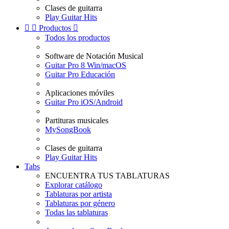
Clases de guitarra
Play Guitar Hits


Productos

Todos los productos
Software de Notación Musical
Guitar Pro 8 Win/macOS
Guitar Pro Educación
Aplicaciones móviles
Guitar Pro iOS/Android
Partituras musicales
MySongBook
Clases de guitarra
Play Guitar Hits
Tabs
ENCUENTRA TUS TABLATURAS
Explorar catálogo
Tablaturas por artista
Tablaturas por género
Todas las tablaturas