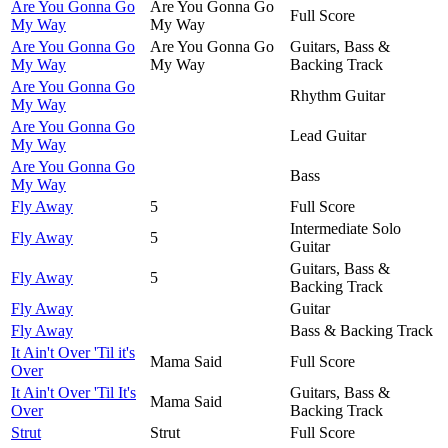
Are You Gonna Go
Are You Gonna Go
Full Score
My Way
My Way
Are You Gonna Go
Are You Gonna Go
Guitars, Bass &
My Way
My Way
Backing Track
Are You Gonna Go
Rhythm Guitar
My Way
Are You Gonna Go
Lead Guitar
My Way
Are You Gonna Go
Bass
My Way
Fly Away
5
Full Score
Intermediate Solo
Fly Away
5
Guitar
Guitars, Bass &
Fly Away
5
Backing Track
Fly Away
Guitar
Fly Away
Bass & Backing Track
It Ain't Over 'Til it's
Mama Said
Full Score
Over
It Ain't Over 'Til It's
Guitars, Bass &
Mama Said
Over
Backing Track
Strut
Strut
Full Score