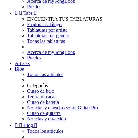
Acerca de mySongBook
Precios


Tabs

ENCUENTRA TUS TABLATURAS
Explorar catálogo
Tablaturas por artista
Tablaturas por género
Todas las tablaturas
Acerca de mySongBook
Precios
Artistas
Blog
Todos los artículos
Categorías
Curso de bajo
Teoría musical
Curso de batería
Noticias y consejos sobre Guitar Pro
Curso de guitarra
Noticias y diversión


Blog

Todos los artículos