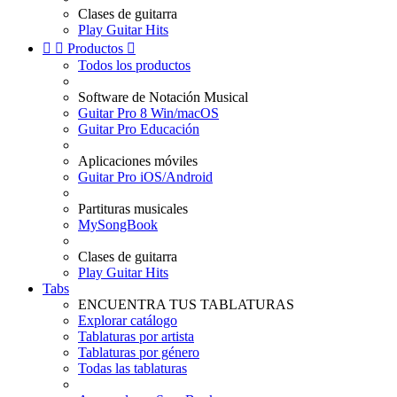
Clases de guitarra
Play Guitar Hits


Productos

Todos los productos
Software de Notación Musical
Guitar Pro 8 Win/macOS
Guitar Pro Educación
Aplicaciones móviles
Guitar Pro iOS/Android
Partituras musicales
MySongBook
Clases de guitarra
Play Guitar Hits
Tabs
ENCUENTRA TUS TABLATURAS
Explorar catálogo
Tablaturas por artista
Tablaturas por género
Todas las tablaturas