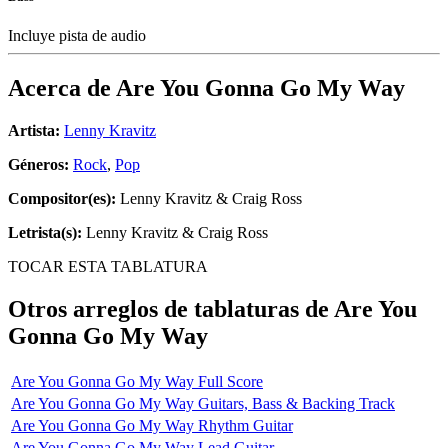
Incluye pista de audio
Acerca de
Are You Gonna Go My Way
Artista:
Lenny Kravitz
Géneros:
Rock
,
Pop
Compositor(es):
Lenny Kravitz & Craig Ross
Letrista(s):
Lenny Kravitz & Craig Ross
TOCAR ESTA TABLATURA
Otros arreglos de tablaturas de
Are You
Gonna Go My Way
Are You Gonna Go My Way Full Score
Are You Gonna Go My Way Guitars, Bass & Backing Track
Are You Gonna Go My Way Rhythm Guitar
Are You Gonna Go My Way Lead Guitar