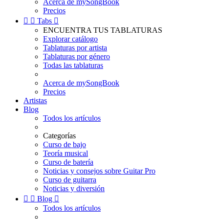
Acerca de mySongBook
Precios


Tabs

ENCUENTRA TUS TABLATURAS
Explorar catálogo
Tablaturas por artista
Tablaturas por género
Todas las tablaturas
Acerca de mySongBook
Precios
Artistas
Blog
Todos los artículos
Categorías
Curso de bajo
Teoría musical
Curso de batería
Noticias y consejos sobre Guitar Pro
Curso de guitarra
Noticias y diversión


Blog

Todos los artículos