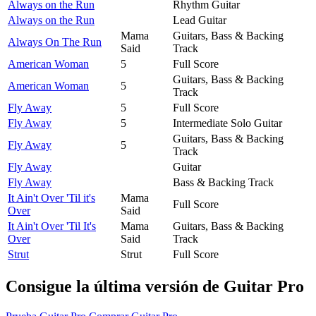
Always on the Run
Rhythm Guitar
Always on the Run
Lead Guitar
Mama
Guitars, Bass & Backing
Always On The Run
Said
Track
American Woman
5
Full Score
Guitars, Bass & Backing
American Woman
5
Track
Fly Away
5
Full Score
Fly Away
5
Intermediate Solo Guitar
Guitars, Bass & Backing
Fly Away
5
Track
Fly Away
Guitar
Fly Away
Bass & Backing Track
It Ain't Over 'Til it's
Mama
Full Score
Over
Said
It Ain't Over 'Til It's
Mama
Guitars, Bass & Backing
Over
Said
Track
Strut
Strut
Full Score
Consigue la última versión de Guitar Pro