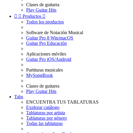
Clases de guitarra
Play Guitar Hits


Productos

Todos los productos
Software de Notación Musical
Guitar Pro 8 Win/macOS
Guitar Pro Educación
Aplicaciones móviles
Guitar Pro iOS/Android
Partituras musicales
MySongBook
Clases de guitarra
Play Guitar Hits
Tabs
ENCUENTRA TUS TABLATURAS
Explorar catálogo
Tablaturas por artista
Tablaturas por género
Todas las tablaturas