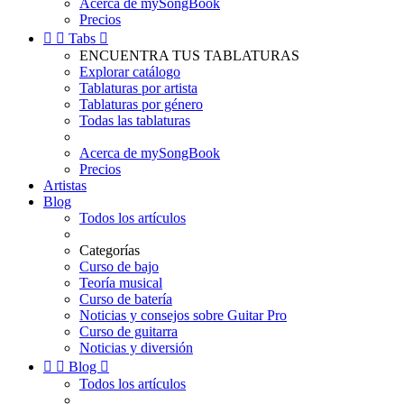
Acerca de mySongBook
Precios


Tabs

ENCUENTRA TUS TABLATURAS
Explorar catálogo
Tablaturas por artista
Tablaturas por género
Todas las tablaturas
Acerca de mySongBook
Precios
Artistas
Blog
Todos los artículos
Categorías
Curso de bajo
Teoría musical
Curso de batería
Noticias y consejos sobre Guitar Pro
Curso de guitarra
Noticias y diversión


Blog

Todos los artículos