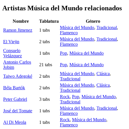
Artistas Música del Mundo
relacionados
Nombre
Tablatura
Género
Música del Mundo
,
Tradicional
,
Ramon Jimenez
1 tabs
Flamenco
Música del Mundo
,
Tradicional
,
El Viejin
2 tabs
Flamenco
Consuelo
1 tabs
Pop
,
Música del Mundo
Velázquez
Antonio Carlos
21 tabs
Pop
,
Música del Mundo
Jobim
Música del Mundo
,
Clásica
,
Taiwo Adegoké
2 tabs
Tradicional
Música del Mundo
,
Clásica
,
Béla Bartók
2 tabs
Tradicional
Rock
,
Pop
,
Música del Mundo
,
Peter Gabriel
3 tabs
Tradicional
Música del Mundo
,
Tradicional
,
José del Tomate
1 tabs
Flamenco
Rock
,
Música del Mundo
,
Al Di Meola
1 tabs
Flamenco