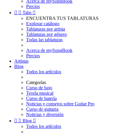
Acerca de mySongBook
Precios


Tabs

ENCUENTRA TUS TABLATURAS
Explorar catálogo
Tablaturas por artista
Tablaturas por género
Todas las tablaturas
Acerca de mySongBook
Precios
Artistas
Blog
Todos los artículos
Categorías
Curso de bajo
Teoría musical
Curso de batería
Noticias y consejos sobre Guitar Pro
Curso de guitarra
Noticias y diversión


Blog

Todos los artículos