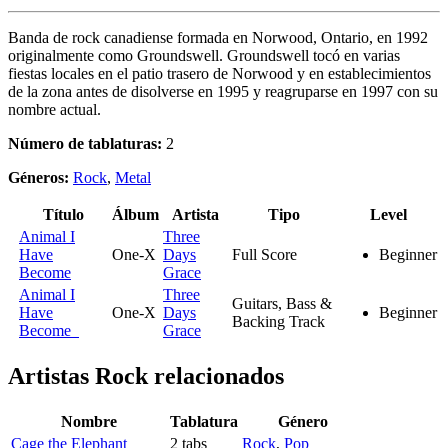
Banda de rock canadiense formada en Norwood, Ontario, en 1992
originalmente como Groundswell. Groundswell tocó en varias
fiestas locales en el patio trasero de Norwood y en establecimientos
de la zona antes de disolverse en 1995 y reagruparse en 1997 con su
nombre actual.
Número de tablaturas:
2
Géneros:
Rock
,
Metal
Título
Álbum
Artista
Tipo
Level
Animal I
Three
Have
One-X
Days
Full Score
Beginner
Become
Grace
Animal I
Three
Guitars, Bass &
Have
One-X
Days
Beginner
Backing Track
Become
Grace
Artistas Rock
relacionados
Nombre
Tablatura
Género
Cage the Elephant
2 tabs
Rock
,
Pop