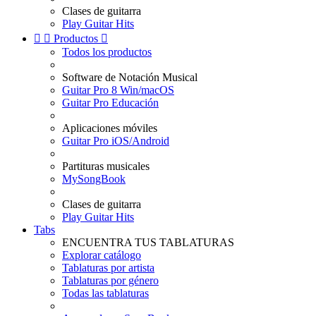
Clases de guitarra
Play Guitar Hits


Productos

Todos los productos
Software de Notación Musical
Guitar Pro 8 Win/macOS
Guitar Pro Educación
Aplicaciones móviles
Guitar Pro iOS/Android
Partituras musicales
MySongBook
Clases de guitarra
Play Guitar Hits
Tabs
ENCUENTRA TUS TABLATURAS
Explorar catálogo
Tablaturas por artista
Tablaturas por género
Todas las tablaturas