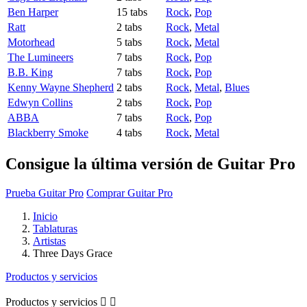
Ben Harper
15 tabs
Rock
,
Pop
Ratt
2 tabs
Rock
,
Metal
Motorhead
5 tabs
Rock
,
Metal
The Lumineers
7 tabs
Rock
,
Pop
B.B. King
7 tabs
Rock
,
Pop
Kenny Wayne Shepherd
2 tabs
Rock
,
Metal
,
Blues
Edwyn Collins
2 tabs
Rock
,
Pop
ABBA
7 tabs
Rock
,
Pop
Blackberry Smoke
4 tabs
Rock
,
Metal
Consigue la última versión de Guitar Pro
Prueba Guitar Pro
Comprar Guitar Pro
Inicio
Tablaturas
Artistas
Three Days Grace
Productos y servicios
Productos y servicios

