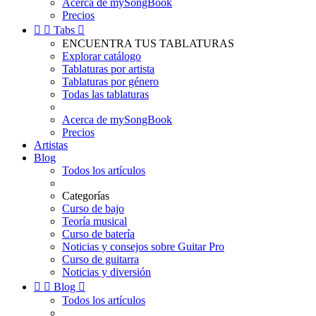
Acerca de mySongBook
Precios


Tabs

ENCUENTRA TUS TABLATURAS
Explorar catálogo
Tablaturas por artista
Tablaturas por género
Todas las tablaturas
Acerca de mySongBook
Precios
Artistas
Blog
Todos los artículos
Categorías
Curso de bajo
Teoría musical
Curso de batería
Noticias y consejos sobre Guitar Pro
Curso de guitarra
Noticias y diversión


Blog

Todos los artículos