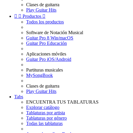
Clases de guitarra
Play Guitar Hits


Productos

Todos los productos
Software de Notación Musical
Guitar Pro 8 Win/macOS
Guitar Pro Educación
Aplicaciones móviles
Guitar Pro iOS/Android
Partituras musicales
MySongBook
Clases de guitarra
Play Guitar Hits
Tabs
ENCUENTRA TUS TABLATURAS
Explorar catálogo
Tablaturas por artista
Tablaturas por género
Todas las tablaturas