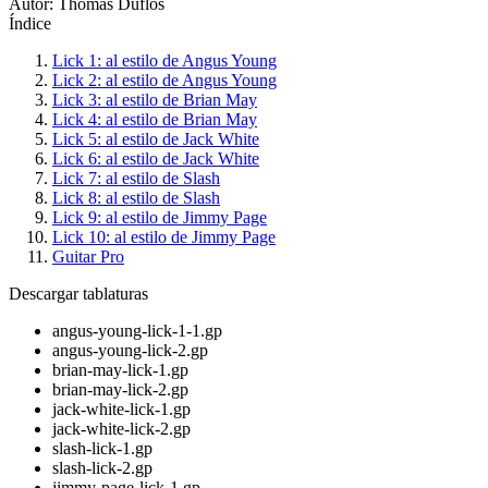
Autor: Thomas Duflos
Índice
Lick 1: al estilo de Angus Young
Lick 2: al estilo de Angus Young
Lick 3: al estilo de Brian May
Lick 4: al estilo de Brian May
Lick 5: al estilo de Jack White
Lick 6: al estilo de Jack White
Lick 7: al estilo de Slash
Lick 8: al estilo de Slash
Lick 9: al estilo de Jimmy Page
Lick 10: al estilo de Jimmy Page
Guitar Pro
Descargar tablaturas
angus-young-lick-1-1.gp
angus-young-lick-2.gp
brian-may-lick-1.gp
brian-may-lick-2.gp
jack-white-lick-1.gp
jack-white-lick-2.gp
slash-lick-1.gp
slash-lick-2.gp
jimmy-page-lick-1.gp