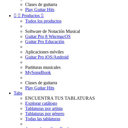
Clases de guitarra
Play Guitar Hits


Productos

Todos los productos
Software de Notación Musical
Guitar Pro 8 Win/macOS
Guitar Pro Educación
Aplicaciones móviles
Guitar Pro iOS/Android
Partituras musicales
MySongBook
Clases de guitarra
Play Guitar Hits
Tabs
ENCUENTRA TUS TABLATURAS
Explorar catálogo
Tablaturas por artista
Tablaturas por género
Todas las tablaturas