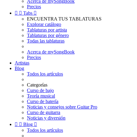
Acerca de mySongBook
Precios


Tabs

ENCUENTRA TUS TABLATURAS
Explorar catálogo
Tablaturas por artista
Tablaturas por género
Todas las tablaturas
Acerca de mySongBook
Precios
Artistas
Blog
Todos los artículos
Categorías
Curso de bajo
Teoría musical
Curso de batería
Noticias y consejos sobre Guitar Pro
Curso de guitarra
Noticias y diversión


Blog

Todos los artículos