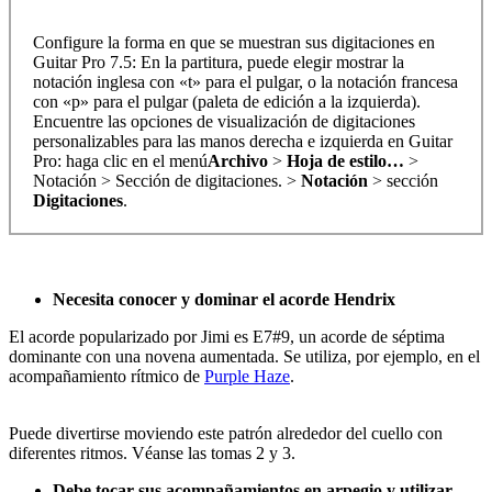
Configure la forma en que se muestran sus digitaciones en
Guitar Pro 7.5: En la partitura, puede elegir mostrar la
notación inglesa con «t» para el pulgar, o la notación francesa
con «p» para el pulgar (paleta de edición a la izquierda).
Encuentre las opciones de visualización de digitaciones
personalizables para las manos derecha e izquierda en Guitar
Pro: haga clic en el menú
Archivo
>
Hoja de estilo…
>
Notación > Sección de digitaciones. >
Notación
> sección
Digitaciones
.
Necesita conocer y dominar el acorde Hendrix
El acorde popularizado por Jimi es E7#9, un acorde de séptima
dominante con una novena aumentada. Se utiliza, por ejemplo, en el
acompañamiento rítmico de
Purple Haze
.
Puede divertirse moviendo este patrón alrededor del cuello con
diferentes ritmos. Véanse las tomas 2 y 3.
Debe tocar sus acompañamientos en arpegio y utilizar