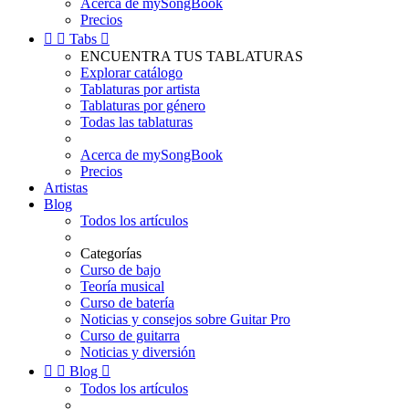
Acerca de mySongBook
Precios


Tabs

ENCUENTRA TUS TABLATURAS
Explorar catálogo
Tablaturas por artista
Tablaturas por género
Todas las tablaturas
Acerca de mySongBook
Precios
Artistas
Blog
Todos los artículos
Categorías
Curso de bajo
Teoría musical
Curso de batería
Noticias y consejos sobre Guitar Pro
Curso de guitarra
Noticias y diversión


Blog

Todos los artículos