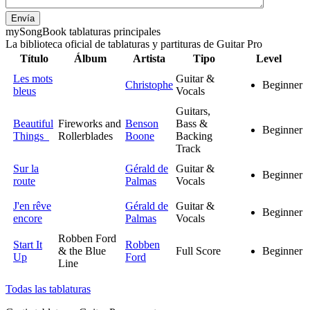
Envía
my
Song
Book tablaturas principales
La biblioteca oficial de tablaturas y partituras de Guitar Pro
Título
Álbum
Artista
Tipo
Level
Les mots
Guitar &
Christophe
Beginner
bleus
Vocals
Guitars,
Beautiful
Fireworks and
Benson
Bass &
Beginner
Things
Rollerblades
Boone
Backing
Track
Sur la
Gérald de
Guitar &
Beginner
route
Palmas
Vocals
J'en rêve
Gérald de
Guitar &
Beginner
encore
Palmas
Vocals
Robben Ford
Start It
Robben
& the Blue
Full Score
Beginner
Up
Ford
Line
Todas las tablaturas