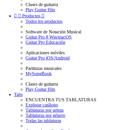
Clases de guitarra
Play Guitar Hits


Productos

Todos los productos
Software de Notación Musical
Guitar Pro 8 Win/macOS
Guitar Pro Educación
Aplicaciones móviles
Guitar Pro iOS/Android
Partituras musicales
MySongBook
Clases de guitarra
Play Guitar Hits
Tabs
ENCUENTRA TUS TABLATURAS
Explorar catálogo
Tablaturas por artista
Tablaturas por género
Todas las tablaturas