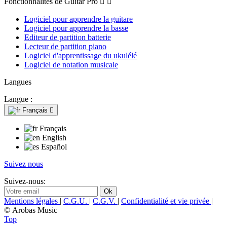
Fonctionnalités de Guitar Pro


Logiciel pour apprendre la guitare
Logiciel pour apprendre la basse
Editeur de partition batterie
Lecteur de partition piano
Logiciel d'apprentissage du ukulélé
Logiciel de notation musicale
Langues
Langue :
Français

Français
English
Español
Suivez nous
Suivez-nous:
Mentions légales
|
C.G.U.
|
C.G.V.
|
Confidentialité et vie privée
|
© Arobas Music
Top