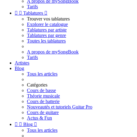
A propos de mySongBook
Tarifs


Tablatures

Trouver vos tablatures
Explorer le catalogue
Tablatures par artiste
Tablatures par genre
Toutes les tablatures
A propos de mySongBook
Tarifs
Artistes
Blog
Tous les articles
Catégories
Cours de basse
Théorie musicale
Cours de batterie
Nouveautés et tutoriels Guitar Pro
Cours de guitare
Actus & Fun


Blog

Tous les articles