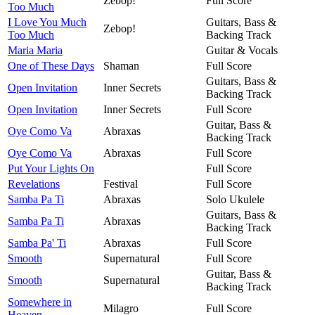
Zebop!
Full Score
Too Much
I Love You Much
Guitars, Bass &
Zebop!
Too Much
Backing Track
Maria Maria
Guitar & Vocals
One of These Days
Shaman
Full Score
Guitars, Bass &
Open Invitation
Inner Secrets
Backing Track
Open Invitation
Inner Secrets
Full Score
Guitar, Bass &
Oye Como Va
Abraxas
Backing Track
Oye Como Va
Abraxas
Full Score
Put Your Lights On
Full Score
Revelations
Festival
Full Score
Samba Pa Ti
Abraxas
Solo Ukulele
Guitars, Bass &
Samba Pa Ti
Abraxas
Backing Track
Samba Pa' Ti
Abraxas
Full Score
Smooth
Supernatural
Full Score
Guitar, Bass &
Smooth
Supernatural
Backing Track
Somewhere in
Milagro
Full Score
Heaven