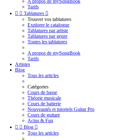
A propos de mySongBook
Tarifs


Tablatures

Trouver vos tablatures
Explorer le catalogue
Tablatures par artiste
Tablatures par genre
Toutes les tablatures
A propos de mySongBook
Tarifs
Artistes
Blog
Tous les articles
Catégories
Cours de basse
Théorie musicale
Cours de batterie
Nouveautés et tutoriels Guitar Pro
Cours de guitare
Actus & Fun


Blog

Tous les articles