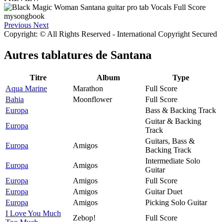
Previous
Next
Copyright: © All Rights Reserved - International Copyright Secured
Autres tablatures de
Santana
Titre
Album
Type
Aqua Marine
Marathon
Full Score
Bahia
Moonflower
Full Score
Europa
Bass & Backing Track
Guitar & Backing
Europa
Track
Guitars, Bass &
Europa
Amigos
Backing Track
Intermediate Solo
Europa
Amigos
Guitar
Europa
Amigos
Full Score
Europa
Amigos
Guitar Duet
Europa
Amigos
Picking Solo Guitar
I Love You Much
Zebop!
Full Score