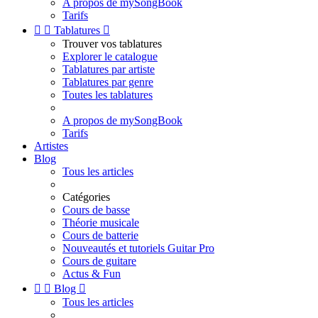
A propos de mySongBook
Tarifs


Tablatures

Trouver vos tablatures
Explorer le catalogue
Tablatures par artiste
Tablatures par genre
Toutes les tablatures
A propos de mySongBook
Tarifs
Artistes
Blog
Tous les articles
Catégories
Cours de basse
Théorie musicale
Cours de batterie
Nouveautés et tutoriels Guitar Pro
Cours de guitare
Actus & Fun


Blog

Tous les articles