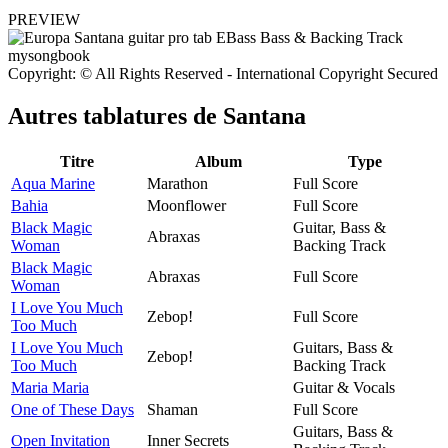
PREVIEW
Copyright: © All Rights Reserved - International Copyright Secured
Autres tablatures de
Santana
Titre
Album
Type
Aqua Marine
Marathon
Full Score
Bahia
Moonflower
Full Score
Black Magic
Guitar, Bass &
Abraxas
Woman
Backing Track
Black Magic
Abraxas
Full Score
Woman
I Love You Much
Zebop!
Full Score
Too Much
I Love You Much
Guitars, Bass &
Zebop!
Too Much
Backing Track
Maria Maria
Guitar & Vocals
One of These Days
Shaman
Full Score
Guitars, Bass &
Open Invitation
Inner Secrets