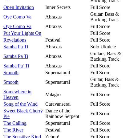
Backing Track
Open Invitation
Inner Secrets
Full Score
Guitar, Bass &
Oye Como Va
Abraxas
Backing Track
Oye Como Va
Abraxas
Full Score
Put Your Lights On
Full Score
Revelations
Festival
Full Score
Samba Pa Ti
Abraxas
Solo Ukulele
Guitars, Bass &
Samba Pa Ti
Abraxas
Backing Track
Samba Pa' Ti
Abraxas
Full Score
Smooth
Supernatural
Full Score
Guitar, Bass &
Smooth
Supernatural
Backing Track
Somewhere in
Milagro
Full Score
Heaven
Song of the Wind
Caravanserai
Full Score
Sweet Black Cherry
Dance of the
Full Score
Pie
Rainbow Serpent
The Calling
Supernatural
Full Score
The River
Festival
Full Score
The Sensitive Kind
Zebop!
Full Score