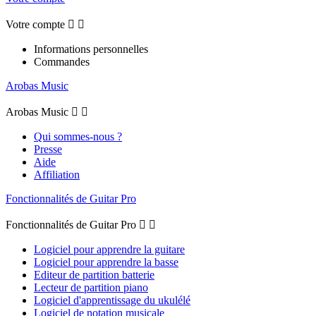
Votre compte


Informations personnelles
Commandes
Arobas Music
Arobas Music


Qui sommes-nous ?
Presse
Aide
Affiliation
Fonctionnalités de Guitar Pro
Fonctionnalités de Guitar Pro


Logiciel pour apprendre la guitare
Logiciel pour apprendre la basse
Editeur de partition batterie
Lecteur de partition piano
Logiciel d'apprentissage du ukulélé
Logiciel de notation musicale