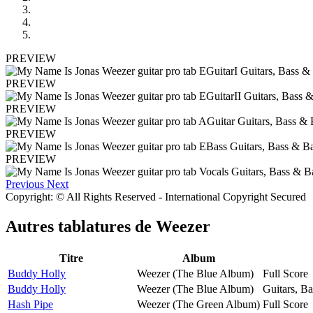
PREVIEW
PREVIEW
PREVIEW
PREVIEW
PREVIEW
Previous
Next
Copyright: © All Rights Reserved - International Copyright Secured
Autres tablatures de
Weezer
Titre
Album
Buddy Holly
Weezer (The Blue Album)
Full Score
Buddy Holly
Weezer (The Blue Album)
Guitars, B
Hash Pipe
Weezer (The Green Album)
Full Score