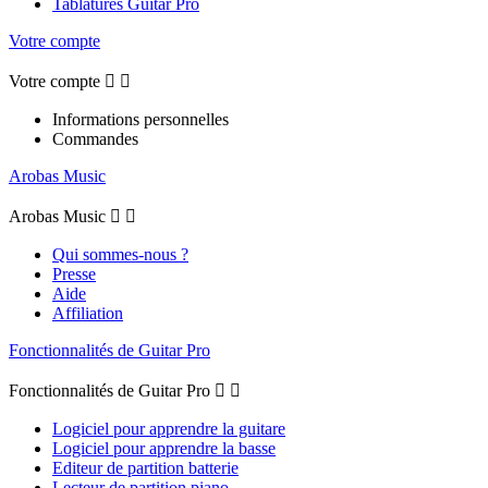
Tablatures Guitar Pro
Votre compte
Votre compte


Informations personnelles
Commandes
Arobas Music
Arobas Music


Qui sommes-nous ?
Presse
Aide
Affiliation
Fonctionnalités de Guitar Pro
Fonctionnalités de Guitar Pro


Logiciel pour apprendre la guitare
Logiciel pour apprendre la basse
Editeur de partition batterie
Lecteur de partition piano