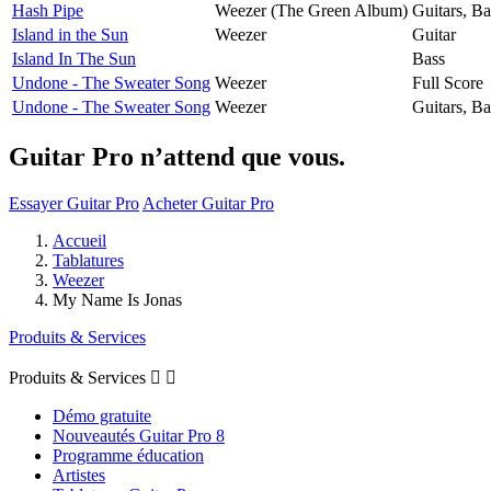
Hash Pipe
Weezer (The Green Album)
Guitars, B
Island in the Sun
Weezer
Guitar
Island In The Sun
Bass
Undone - The Sweater Song
Weezer
Full Score
Undone - The Sweater Song
Weezer
Guitars, B
Guitar Pro n’attend que vous.
Essayer Guitar Pro
Acheter Guitar Pro
Accueil
Tablatures
Weezer
My Name Is Jonas
Produits & Services
Produits & Services


Démo gratuite
Nouveautés Guitar Pro 8
Programme éducation
Artistes