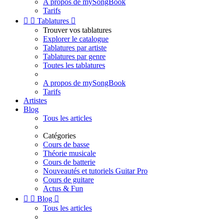
A propos de mySongBook
Tarifs


Tablatures

Trouver vos tablatures
Explorer le catalogue
Tablatures par artiste
Tablatures par genre
Toutes les tablatures
A propos de mySongBook
Tarifs
Artistes
Blog
Tous les articles
Catégories
Cours de basse
Théorie musicale
Cours de batterie
Nouveautés et tutoriels Guitar Pro
Cours de guitare
Actus & Fun


Blog

Tous les articles