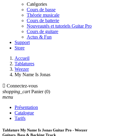
Catégories
Cours de basse
Théorie musicale
Cours de batterie
Nouveautés et tutoriels Guitar Pro
Cours de guitare
Actus & Fun
Support
Store
Accueil
Tablatures
Weezer
My Name Is Jonas

Connectez-vous
shopping_cart
Panier
(0)
menu
Présentation
Catalogue
Tarifs
Tablature My Name Is Jonas Guitar Pro - Weezer
Guitars, Bass & Backing Track