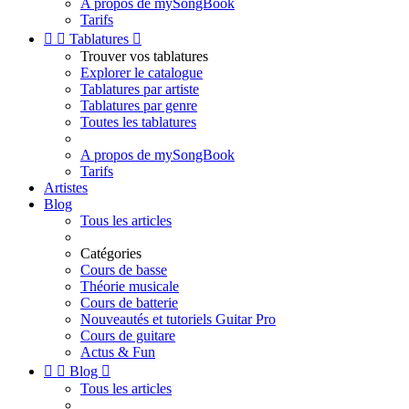
A propos de mySongBook
Tarifs


Tablatures

Trouver vos tablatures
Explorer le catalogue
Tablatures par artiste
Tablatures par genre
Toutes les tablatures
A propos de mySongBook
Tarifs
Artistes
Blog
Tous les articles
Catégories
Cours de basse
Théorie musicale
Cours de batterie
Nouveautés et tutoriels Guitar Pro
Cours de guitare
Actus & Fun


Blog

Tous les articles