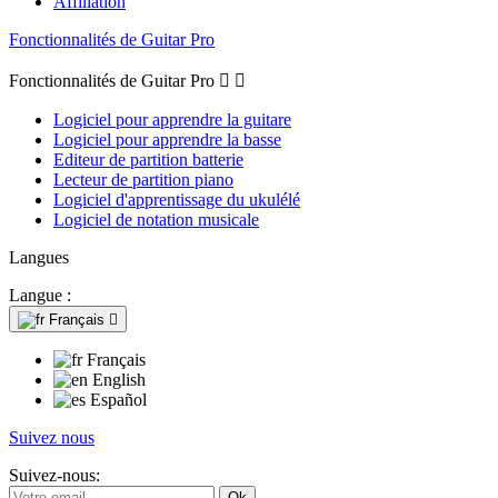
Affiliation
Fonctionnalités de Guitar Pro
Fonctionnalités de Guitar Pro


Logiciel pour apprendre la guitare
Logiciel pour apprendre la basse
Editeur de partition batterie
Lecteur de partition piano
Logiciel d'apprentissage du ukulélé
Logiciel de notation musicale
Langues
Langue :
Français

Français
English
Español
Suivez nous
Suivez-nous: