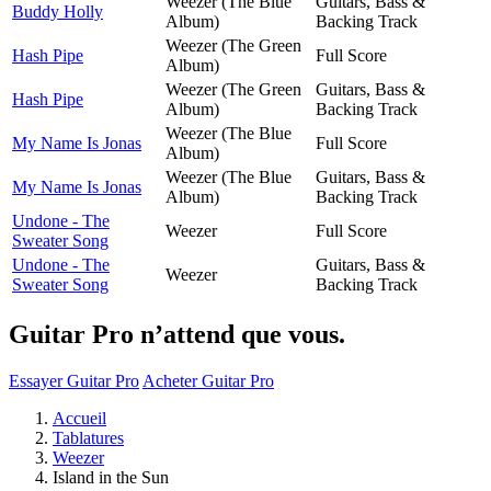
Weezer (The Blue
Guitars, Bass &
Buddy Holly
Album)
Backing Track
Weezer (The Green
Hash Pipe
Full Score
Album)
Weezer (The Green
Guitars, Bass &
Hash Pipe
Album)
Backing Track
Weezer (The Blue
My Name Is Jonas
Full Score
Album)
Weezer (The Blue
Guitars, Bass &
My Name Is Jonas
Album)
Backing Track
Undone - The
Weezer
Full Score
Sweater Song
Undone - The
Guitars, Bass &
Weezer
Sweater Song
Backing Track
Guitar Pro n’attend que vous.
Essayer Guitar Pro
Acheter Guitar Pro
Accueil
Tablatures
Weezer
Island in the Sun