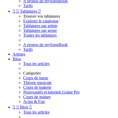
A propos de mySongBook
Tarifs


Tablatures

Trouver vos tablatures
Explorer le catalogue
Tablatures par artiste
Tablatures par genre
Toutes les tablatures
A propos de mySongBook
Tarifs
Artistes
Blog
Tous les articles
Catégories
Cours de basse
Théorie musicale
Cours de batterie
Nouveautés et tutoriels Guitar Pro
Cours de guitare
Actus & Fun


Blog

Tous les articles