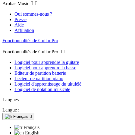
Arobas Music


Qui sommes-nous ?
Presse
Aide
Affiliation
Fonctionnalités de Guitar Pro
Fonctionnalités de Guitar Pro


Logiciel pour apprendre la guitare
Logiciel pour apprendre la basse
Editeur de partition batterie
Lecteur de partition piano
Logiciel d'apprentissage du ukulélé
Logiciel de notation musicale
Langues
Langue :
Français

Français
English