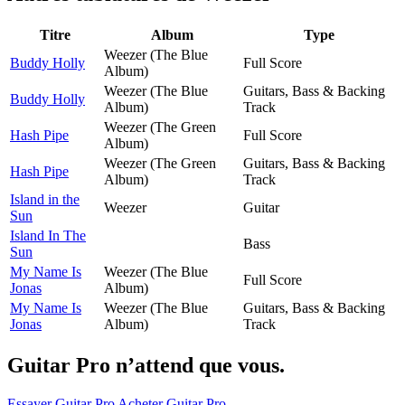
Titre
Album
Type
Weezer (The Blue
Buddy Holly
Full Score
Album)
Weezer (The Blue
Guitars, Bass & Backing
Buddy Holly
Album)
Track
Weezer (The Green
Hash Pipe
Full Score
Album)
Weezer (The Green
Guitars, Bass & Backing
Hash Pipe
Album)
Track
Island in the
Weezer
Guitar
Sun
Island In The
Bass
Sun
My Name Is
Weezer (The Blue
Full Score
Jonas
Album)
My Name Is
Weezer (The Blue
Guitars, Bass & Backing
Jonas
Album)
Track
Guitar Pro n’attend que vous.
Essayer Guitar Pro
Acheter Guitar Pro