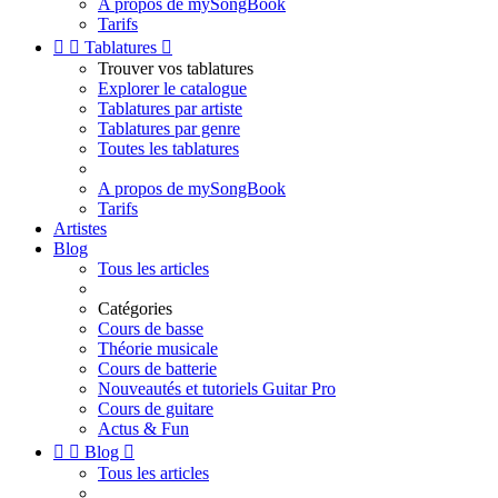
A propos de mySongBook
Tarifs


Tablatures

Trouver vos tablatures
Explorer le catalogue
Tablatures par artiste
Tablatures par genre
Toutes les tablatures
A propos de mySongBook
Tarifs
Artistes
Blog
Tous les articles
Catégories
Cours de basse
Théorie musicale
Cours de batterie
Nouveautés et tutoriels Guitar Pro
Cours de guitare
Actus & Fun


Blog

Tous les articles