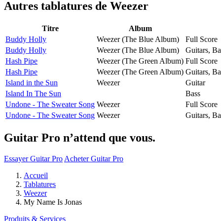
Autres tablatures de
Weezer
Titre
Album
Buddy Holly
Weezer (The Blue Album)
Full Score
Buddy Holly
Weezer (The Blue Album)
Guitars, B
Hash Pipe
Weezer (The Green Album)
Full Score
Hash Pipe
Weezer (The Green Album)
Guitars, B
Island in the Sun
Weezer
Guitar
Island In The Sun
Bass
Undone - The Sweater Song
Weezer
Full Score
Undone - The Sweater Song
Weezer
Guitars, B
Guitar Pro n’attend que vous.
Essayer Guitar Pro
Acheter Guitar Pro
Accueil
Tablatures
Weezer
My Name Is Jonas
Produits & Services