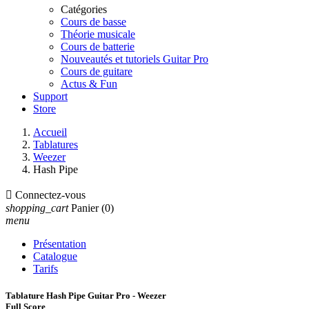
Catégories
Cours de basse
Théorie musicale
Cours de batterie
Nouveautés et tutoriels Guitar Pro
Cours de guitare
Actus & Fun
Support
Store
Accueil
Tablatures
Weezer
Hash Pipe

Connectez-vous
shopping_cart
Panier
(0)
menu
Présentation
Catalogue
Tarifs
Tablature Hash Pipe Guitar Pro - Weezer
Full Score