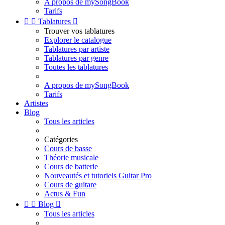
A propos de mySongBook
Tarifs


Tablatures

Trouver vos tablatures
Explorer le catalogue
Tablatures par artiste
Tablatures par genre
Toutes les tablatures
A propos de mySongBook
Tarifs
Artistes
Blog
Tous les articles
Catégories
Cours de basse
Théorie musicale
Cours de batterie
Nouveautés et tutoriels Guitar Pro
Cours de guitare
Actus & Fun


Blog

Tous les articles