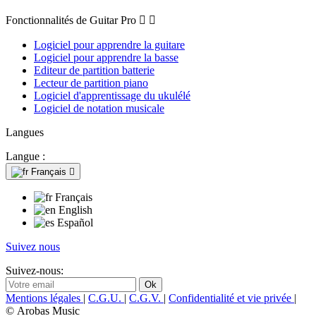
Fonctionnalités de Guitar Pro


Logiciel pour apprendre la guitare
Logiciel pour apprendre la basse
Editeur de partition batterie
Lecteur de partition piano
Logiciel d'apprentissage du ukulélé
Logiciel de notation musicale
Langues
Langue :
Français

Français
English
Español
Suivez nous
Suivez-nous:
Mentions légales
|
C.G.U.
|
C.G.V.
|
Confidentialité et vie privée
|
© Arobas Music