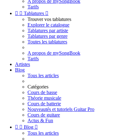
A propos de mySongBook
Tarifs


Tablatures

Trouver vos tablatures
Explorer le catalogue
Tablatures par artiste
Tablatures par genre
Toutes les tablatures
A propos de mySongBook
Tarifs
Artistes
Blog
Tous les articles
Catégories
Cours de basse
Théorie musicale
Cours de batterie
Nouveautés et tutoriels Guitar Pro
Cours de guitare
Actus & Fun


Blog

Tous les articles