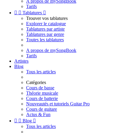
A propos de mySongBook
Tarifs


Tablatures

Trouver vos tablatures
Explorer le catalogue
Tablatures par artiste
Tablatures par genre
Toutes les tablatures
A propos de mySongBook
Tarifs
Artistes
Blog
Tous les articles
Catégories
Cours de basse
Théorie musicale
Cours de batterie
Nouveautés et tutoriels Guitar Pro
Cours de guitare
Actus & Fun


Blog

Tous les articles