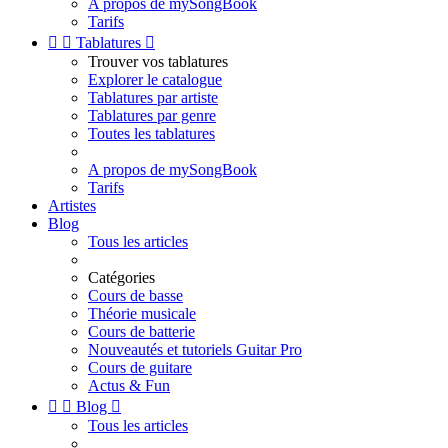
A propos de mySongBook
Tarifs


Tablatures

Trouver vos tablatures
Explorer le catalogue
Tablatures par artiste
Tablatures par genre
Toutes les tablatures
A propos de mySongBook
Tarifs
Artistes
Blog
Tous les articles
Catégories
Cours de basse
Théorie musicale
Cours de batterie
Nouveautés et tutoriels Guitar Pro
Cours de guitare
Actus & Fun


Blog

Tous les articles