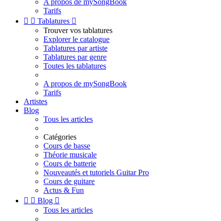
A propos de mySongBook
Tarifs


Tablatures

Trouver vos tablatures
Explorer le catalogue
Tablatures par artiste
Tablatures par genre
Toutes les tablatures
A propos de mySongBook
Tarifs
Artistes
Blog
Tous les articles
Catégories
Cours de basse
Théorie musicale
Cours de batterie
Nouveautés et tutoriels Guitar Pro
Cours de guitare
Actus & Fun


Blog

Tous les articles