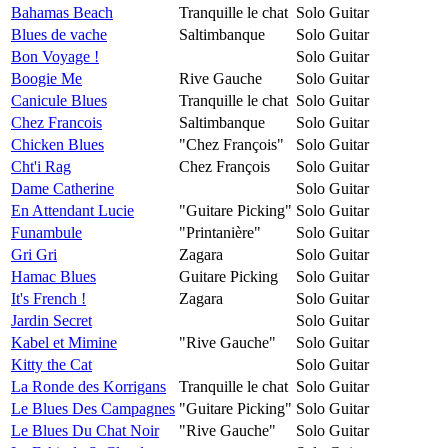
Bahamas Beach
Tranquille le chat
Solo Guitar
Blues de vache
Saltimbanque
Solo Guitar
Bon Voyage !
Solo Guitar
Boogie Me
Rive Gauche
Solo Guitar
Canicule Blues
Tranquille le chat
Solo Guitar
Chez Francois
Saltimbanque
Solo Guitar
Chicken Blues
"Chez François"
Solo Guitar
Cht'i Rag
Chez François
Solo Guitar
Dame Catherine
Solo Guitar
En Attendant Lucie
"Guitare Picking"
Solo Guitar
Funambule
"Printanière"
Solo Guitar
Gri Gri
Zagara
Solo Guitar
Hamac Blues
Guitare Picking
Solo Guitar
It's French !
Zagara
Solo Guitar
Jardin Secret
Solo Guitar
Kabel et Mimine
"Rive Gauche"
Solo Guitar
Kitty the Cat
Solo Guitar
La Ronde des Korrigans
Tranquille le chat
Solo Guitar
Le Blues Des Campagnes
"Guitare Picking"
Solo Guitar
Le Blues Du Chat Noir
"Rive Gauche"
Solo Guitar