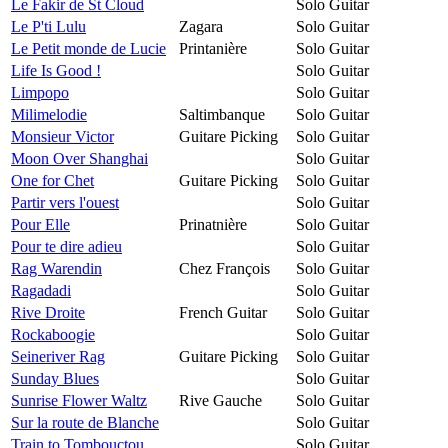
Le Fakir de St Cloud
Solo Guitar
Le P'ti Lulu
Zagara
Solo Guitar
Le Petit monde de Lucie
Printanière
Solo Guitar
Life Is Good !
Solo Guitar
Limpopo
Solo Guitar
Milimelodie
Saltimbanque
Solo Guitar
Monsieur Victor
Guitare Picking
Solo Guitar
Moon Over Shanghai
Solo Guitar
One for Chet
Guitare Picking
Solo Guitar
Partir vers l'ouest
Solo Guitar
Pour Elle
Prinatnière
Solo Guitar
Pour te dire adieu
Solo Guitar
Rag Warendin
Chez François
Solo Guitar
Ragadadi
Solo Guitar
Rive Droite
French Guitar
Solo Guitar
Rockaboogie
Solo Guitar
Seineriver Rag
Guitare Picking
Solo Guitar
Sunday Blues
Solo Guitar
Sunrise Flower Waltz
Rive Gauche
Solo Guitar
Sur la route de Blanche
Solo Guitar
Train to Tombouctou
Solo Guitar