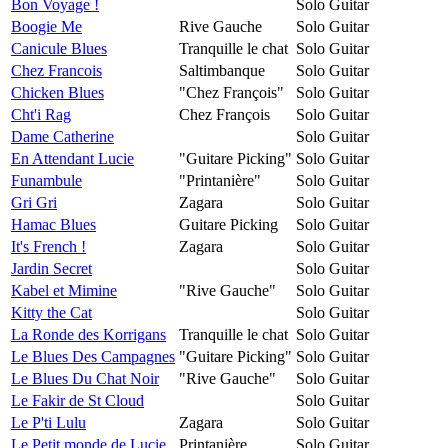
Bon Voyage !
Solo Guitar
Boogie Me
Rive Gauche
Solo Guitar
Canicule Blues
Tranquille le chat
Solo Guitar
Chez Francois
Saltimbanque
Solo Guitar
Chicken Blues
"Chez François"
Solo Guitar
Cht'i Rag
Chez François
Solo Guitar
Dame Catherine
Solo Guitar
En Attendant Lucie
"Guitare Picking"
Solo Guitar
Funambule
"Printanière"
Solo Guitar
Gri Gri
Zagara
Solo Guitar
Hamac Blues
Guitare Picking
Solo Guitar
It's French !
Zagara
Solo Guitar
Jardin Secret
Solo Guitar
Kabel et Mimine
"Rive Gauche"
Solo Guitar
Kitty the Cat
Solo Guitar
La Ronde des Korrigans
Tranquille le chat
Solo Guitar
Le Blues Des Campagnes
"Guitare Picking"
Solo Guitar
Le Blues Du Chat Noir
"Rive Gauche"
Solo Guitar
Le Fakir de St Cloud
Solo Guitar
Le P'ti Lulu
Zagara
Solo Guitar
Le Petit monde de Lucie
Printanière
Solo Guitar