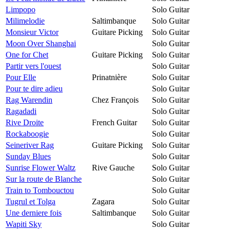
Limpopo
Solo Guitar
Milimelodie
Saltimbanque
Solo Guitar
Monsieur Victor
Guitare Picking
Solo Guitar
Moon Over Shanghai
Solo Guitar
One for Chet
Guitare Picking
Solo Guitar
Partir vers l'ouest
Solo Guitar
Pour Elle
Prinatnière
Solo Guitar
Pour te dire adieu
Solo Guitar
Rag Warendin
Chez François
Solo Guitar
Ragadadi
Solo Guitar
Rive Droite
French Guitar
Solo Guitar
Rockaboogie
Solo Guitar
Seineriver Rag
Guitare Picking
Solo Guitar
Sunday Blues
Solo Guitar
Sunrise Flower Waltz
Rive Gauche
Solo Guitar
Sur la route de Blanche
Solo Guitar
Train to Tombouctou
Solo Guitar
Tugrul et Tolga
Zagara
Solo Guitar
Une derniere fois
Saltimbanque
Solo Guitar
Wapiti Sky
Solo Guitar