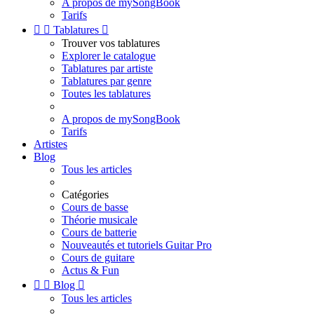
A propos de mySongBook
Tarifs


Tablatures

Trouver vos tablatures
Explorer le catalogue
Tablatures par artiste
Tablatures par genre
Toutes les tablatures
A propos de mySongBook
Tarifs
Artistes
Blog
Tous les articles
Catégories
Cours de basse
Théorie musicale
Cours de batterie
Nouveautés et tutoriels Guitar Pro
Cours de guitare
Actus & Fun


Blog

Tous les articles