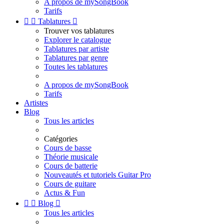
A propos de mySongBook
Tarifs


Tablatures

Trouver vos tablatures
Explorer le catalogue
Tablatures par artiste
Tablatures par genre
Toutes les tablatures
A propos de mySongBook
Tarifs
Artistes
Blog
Tous les articles
Catégories
Cours de basse
Théorie musicale
Cours de batterie
Nouveautés et tutoriels Guitar Pro
Cours de guitare
Actus & Fun


Blog

Tous les articles