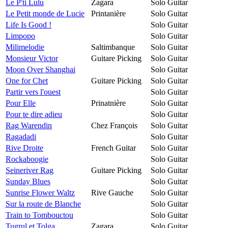
Le P'ti Lulu
Zagara
Solo Guitar
Le Petit monde de Lucie
Printanière
Solo Guitar
Life Is Good !
Solo Guitar
Limpopo
Solo Guitar
Milimelodie
Saltimbanque
Solo Guitar
Monsieur Victor
Guitare Picking
Solo Guitar
Moon Over Shanghai
Solo Guitar
One for Chet
Guitare Picking
Solo Guitar
Partir vers l'ouest
Solo Guitar
Pour Elle
Prinatnière
Solo Guitar
Pour te dire adieu
Solo Guitar
Rag Warendin
Chez François
Solo Guitar
Ragadadi
Solo Guitar
Rive Droite
French Guitar
Solo Guitar
Rockaboogie
Solo Guitar
Seineriver Rag
Guitare Picking
Solo Guitar
Sunday Blues
Solo Guitar
Sunrise Flower Waltz
Rive Gauche
Solo Guitar
Sur la route de Blanche
Solo Guitar
Train to Tombouctou
Solo Guitar
Tugrul et Tolga
Zagara
Solo Guitar