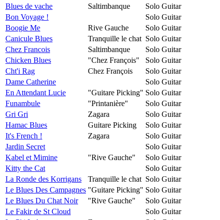
Blues de vache
Saltimbanque
Solo Guitar
Bon Voyage !
Solo Guitar
Boogie Me
Rive Gauche
Solo Guitar
Canicule Blues
Tranquille le chat
Solo Guitar
Chez Francois
Saltimbanque
Solo Guitar
Chicken Blues
"Chez François"
Solo Guitar
Cht'i Rag
Chez François
Solo Guitar
Dame Catherine
Solo Guitar
En Attendant Lucie
"Guitare Picking"
Solo Guitar
Funambule
"Printanière"
Solo Guitar
Gri Gri
Zagara
Solo Guitar
Hamac Blues
Guitare Picking
Solo Guitar
It's French !
Zagara
Solo Guitar
Jardin Secret
Solo Guitar
Kabel et Mimine
"Rive Gauche"
Solo Guitar
Kitty the Cat
Solo Guitar
La Ronde des Korrigans
Tranquille le chat
Solo Guitar
Le Blues Des Campagnes
"Guitare Picking"
Solo Guitar
Le Blues Du Chat Noir
"Rive Gauche"
Solo Guitar
Le Fakir de St Cloud
Solo Guitar