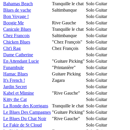
Bahamas Beach
Tranquille le chat
Solo Guitar
Blues de vache
Saltimbanque
Solo Guitar
Bon Voyage !
Solo Guitar
Boogie Me
Rive Gauche
Solo Guitar
Canicule Blues
Tranquille le chat
Solo Guitar
Chez Francois
Saltimbanque
Solo Guitar
Chicken Blues
"Chez François"
Solo Guitar
Cht'i Rag
Chez François
Solo Guitar
Dame Catherine
Solo Guitar
En Attendant Lucie
"Guitare Picking"
Solo Guitar
Funambule
"Printanière"
Solo Guitar
Hamac Blues
Guitare Picking
Solo Guitar
It's French !
Zagara
Solo Guitar
Jardin Secret
Solo Guitar
Kabel et Mimine
"Rive Gauche"
Solo Guitar
Kitty the Cat
Solo Guitar
La Ronde des Korrigans
Tranquille le chat
Solo Guitar
Le Blues Des Campagnes
"Guitare Picking"
Solo Guitar
Le Blues Du Chat Noir
"Rive Gauche"
Solo Guitar
Le Fakir de St Cloud
Solo Guitar