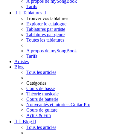
A propos de mySongBook
Tarifs


Tablatures

Trouver vos tablatures
Explorer le catalogue
Tablatures par artiste
Tablatures par genre
Toutes les tablatures
A propos de mySongBook
Tarifs
Artistes
Blog
Tous les articles
Catégories
Cours de basse
Théorie musicale
Cours de batterie
Nouveautés et tutoriels Guitar Pro
Cours de guitare
Actus & Fun


Blog

Tous les articles