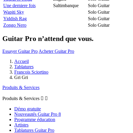
Une derniere fois
Saltimbanque
Solo Guitar
Wapiti Sky
Solo Guitar
Yiddish Rag
Solo Guitar
Zongo Nero
Solo Guitar
Guitar Pro n’attend que vous.
Essayer Guitar Pro
Acheter Guitar Pro
Accueil
Tablatures
François Sciortino
Gri Gri
Produits & Services
Produits & Services


Démo gratuite
Nouveautés Guitar Pro 8
Programme éducation
Artistes
Tablatures Guitar Pro