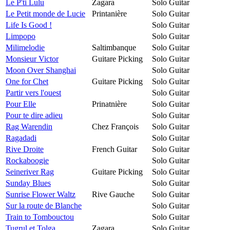
Le P'ti Lulu
Zagara
Solo Guitar
Le Petit monde de Lucie
Printanière
Solo Guitar
Life Is Good !
Solo Guitar
Limpopo
Solo Guitar
Milimelodie
Saltimbanque
Solo Guitar
Monsieur Victor
Guitare Picking
Solo Guitar
Moon Over Shanghai
Solo Guitar
One for Chet
Guitare Picking
Solo Guitar
Partir vers l'ouest
Solo Guitar
Pour Elle
Prinatnière
Solo Guitar
Pour te dire adieu
Solo Guitar
Rag Warendin
Chez François
Solo Guitar
Ragadadi
Solo Guitar
Rive Droite
French Guitar
Solo Guitar
Rockaboogie
Solo Guitar
Seineriver Rag
Guitare Picking
Solo Guitar
Sunday Blues
Solo Guitar
Sunrise Flower Waltz
Rive Gauche
Solo Guitar
Sur la route de Blanche
Solo Guitar
Train to Tombouctou
Solo Guitar
Tugrul et Tolga
Zagara
Solo Guitar