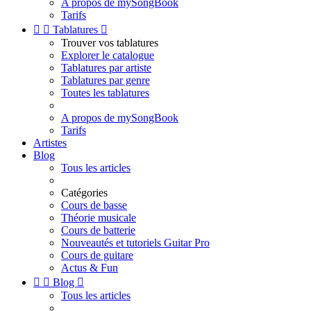
A propos de mySongBook
Tarifs


Tablatures

Trouver vos tablatures
Explorer le catalogue
Tablatures par artiste
Tablatures par genre
Toutes les tablatures
A propos de mySongBook
Tarifs
Artistes
Blog
Tous les articles
Catégories
Cours de basse
Théorie musicale
Cours de batterie
Nouveautés et tutoriels Guitar Pro
Cours de guitare
Actus & Fun


Blog

Tous les articles