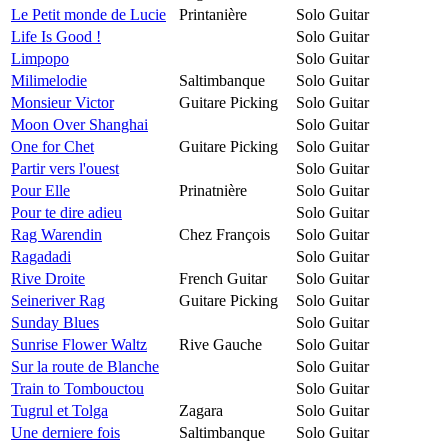
Le Petit monde de Lucie
Printanière
Solo Guitar
Life Is Good !
Solo Guitar
Limpopo
Solo Guitar
Milimelodie
Saltimbanque
Solo Guitar
Monsieur Victor
Guitare Picking
Solo Guitar
Moon Over Shanghai
Solo Guitar
One for Chet
Guitare Picking
Solo Guitar
Partir vers l'ouest
Solo Guitar
Pour Elle
Prinatnière
Solo Guitar
Pour te dire adieu
Solo Guitar
Rag Warendin
Chez François
Solo Guitar
Ragadadi
Solo Guitar
Rive Droite
French Guitar
Solo Guitar
Seineriver Rag
Guitare Picking
Solo Guitar
Sunday Blues
Solo Guitar
Sunrise Flower Waltz
Rive Gauche
Solo Guitar
Sur la route de Blanche
Solo Guitar
Train to Tombouctou
Solo Guitar
Tugrul et Tolga
Zagara
Solo Guitar
Une derniere fois
Saltimbanque
Solo Guitar