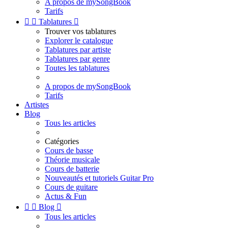
A propos de mySongBook
Tarifs


Tablatures

Trouver vos tablatures
Explorer le catalogue
Tablatures par artiste
Tablatures par genre
Toutes les tablatures
A propos de mySongBook
Tarifs
Artistes
Blog
Tous les articles
Catégories
Cours de basse
Théorie musicale
Cours de batterie
Nouveautés et tutoriels Guitar Pro
Cours de guitare
Actus & Fun


Blog

Tous les articles