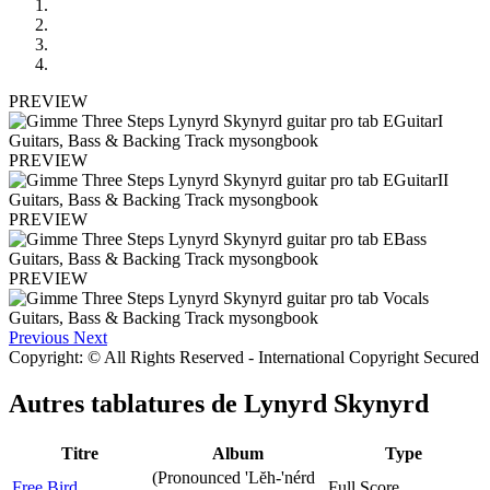
PREVIEW
PREVIEW
PREVIEW
PREVIEW
Previous
Next
Copyright: © All Rights Reserved - International Copyright Secured
Autres tablatures de
Lynyrd Skynyrd
Titre
Album
Type
(Pronounced 'Lĕh-'nérd
Free Bird
Full Score