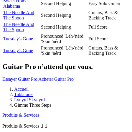
Sweet Home
Second Helping
Easy Solo Guitar
Alabama
The Needle And
Guitars, Bass &
Second Helping
The Spoon
Backing Track
The Needle And
Second Helping
Full Score
The Spoon
Pronounced 'Lĕh-'nérd
Tuesday's Gone
Full Score
'Skin-'nérd
Pronounced 'Lĕh-'nérd
Guitars, Bass &
Tuesday's Gone
'Skin-'nérd
Backing Track
Guitar Pro n’attend que vous.
Essayer Guitar Pro
Acheter Guitar Pro
Accueil
Tablatures
Lynyrd Skynyrd
Gimme Three Steps
Produits & Services
Produits & Services

