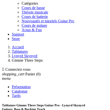
Catégories
Cours de basse
Théorie musicale
Cours de batterie
Nouveautés et tutoriels Guitar Pro
Cours de guitare
Actus & Fun
Support
Store
Accueil
Tablatures
Lynyrd Skynyrd
Gimme Three Steps

Connectez-vous
shopping_cart
Panier
(0)
menu
Présentation
Catalogue
Tarifs
Tablature Gimme Three Steps Guitar Pro - Lynyrd Skynyrd
Guitars, Bass & Backing Track