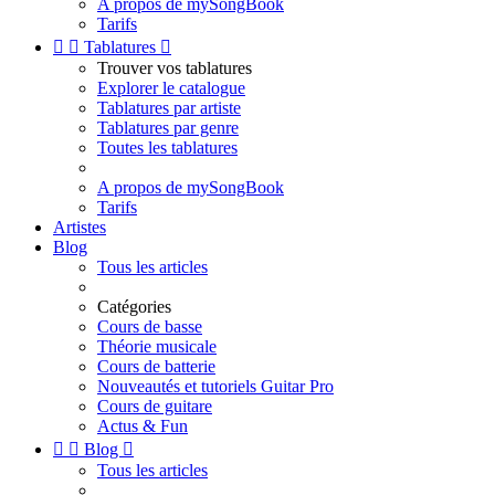
A propos de mySongBook
Tarifs


Tablatures

Trouver vos tablatures
Explorer le catalogue
Tablatures par artiste
Tablatures par genre
Toutes les tablatures
A propos de mySongBook
Tarifs
Artistes
Blog
Tous les articles
Catégories
Cours de basse
Théorie musicale
Cours de batterie
Nouveautés et tutoriels Guitar Pro
Cours de guitare
Actus & Fun


Blog

Tous les articles