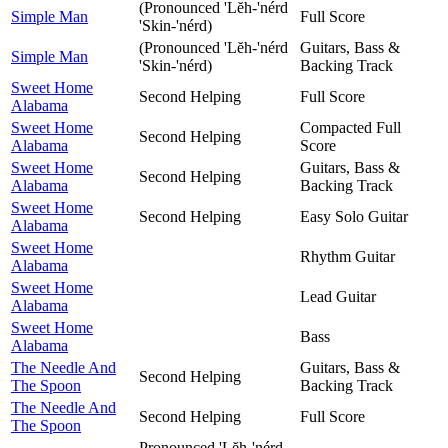
(Pronounced 'Lĕh-'nérd
Simple Man
Full Score
'Skin-'nérd)
(Pronounced 'Lĕh-'nérd
Guitars, Bass &
Simple Man
'Skin-'nérd)
Backing Track
Sweet Home
Second Helping
Full Score
Alabama
Sweet Home
Compacted Full
Second Helping
Alabama
Score
Sweet Home
Guitars, Bass &
Second Helping
Alabama
Backing Track
Sweet Home
Second Helping
Easy Solo Guitar
Alabama
Sweet Home
Rhythm Guitar
Alabama
Sweet Home
Lead Guitar
Alabama
Sweet Home
Bass
Alabama
The Needle And
Guitars, Bass &
Second Helping
The Spoon
Backing Track
The Needle And
Second Helping
Full Score
The Spoon
Pronounced 'Lĕh-'nérd