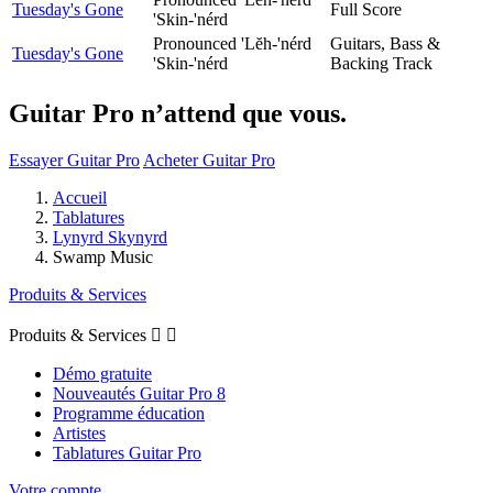
Tuesday's Gone
Full Score
'Skin-'nérd
Pronounced 'Lĕh-'nérd
Guitars, Bass &
Tuesday's Gone
'Skin-'nérd
Backing Track
Guitar Pro n’attend que vous.
Essayer Guitar Pro
Acheter Guitar Pro
Accueil
Tablatures
Lynyrd Skynyrd
Swamp Music
Produits & Services
Produits & Services


Démo gratuite
Nouveautés Guitar Pro 8
Programme éducation
Artistes
Tablatures Guitar Pro
Votre compte