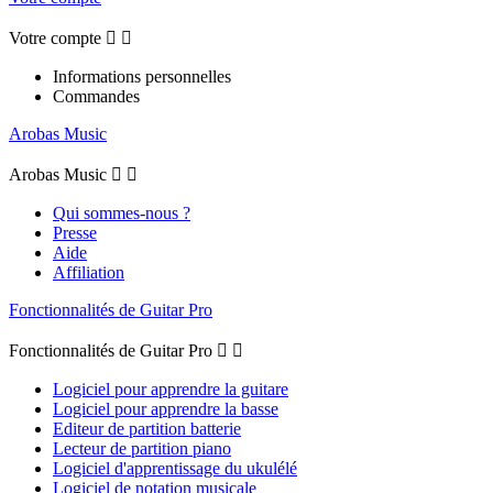
Votre compte


Informations personnelles
Commandes
Arobas Music
Arobas Music


Qui sommes-nous ?
Presse
Aide
Affiliation
Fonctionnalités de Guitar Pro
Fonctionnalités de Guitar Pro


Logiciel pour apprendre la guitare
Logiciel pour apprendre la basse
Editeur de partition batterie
Lecteur de partition piano
Logiciel d'apprentissage du ukulélé
Logiciel de notation musicale