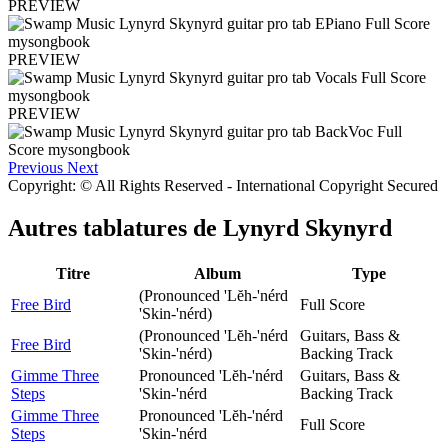
PREVIEW
PREVIEW
PREVIEW
Previous
Next
Copyright: © All Rights Reserved - International Copyright Secured
Autres tablatures de
Lynyrd Skynyrd
Titre
Album
Type
(Pronounced 'Lĕh-'nérd
Free Bird
Full Score
'Skin-'nérd)
(Pronounced 'Lĕh-'nérd
Guitars, Bass &
Free Bird
'Skin-'nérd)
Backing Track
Gimme Three
Pronounced 'Lĕh-'nérd
Guitars, Bass &
Steps
'Skin-'nérd
Backing Track
Gimme Three
Pronounced 'Lĕh-'nérd
Full Score
Steps
'Skin-'nérd