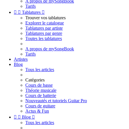
A propos de mySongBook
Tarifs


Tablatures

Trouver vos tablatures
Explorer le catalogue
Tablatures par artiste
Tablatures par genre
Toutes les tablatures
A propos de mySongBook
Tarifs
Artistes
Blog
Tous les articles
Catégories
Cours de basse
Théorie musicale
Cours de batterie
Nouveautés et tutoriels Guitar Pro
Cours de guitare
Actus & Fun


Blog

Tous les articles