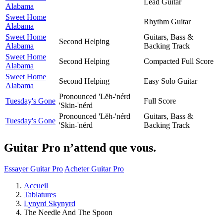
Lead Guitar
Alabama
Sweet Home
Rhythm Guitar
Alabama
Sweet Home
Guitars, Bass &
Second Helping
Alabama
Backing Track
Sweet Home
Second Helping
Compacted Full Score
Alabama
Sweet Home
Second Helping
Easy Solo Guitar
Alabama
Pronounced 'Lĕh-'nérd
Tuesday's Gone
Full Score
'Skin-'nérd
Pronounced 'Lĕh-'nérd
Guitars, Bass &
Tuesday's Gone
'Skin-'nérd
Backing Track
Guitar Pro n’attend que vous.
Essayer Guitar Pro
Acheter Guitar Pro
Accueil
Tablatures
Lynyrd Skynyrd
The Needle And The Spoon