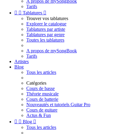
A propos de mySongBook
Tarifs


Tablatures

Trouver vos tablatures
Explorer le catalogue
Tablatures par artiste
Tablatures par genre
Toutes les tablatures
A propos de mySongBook
Tarifs
Artistes
Blog
Tous les articles
Catégories
Cours de basse
Théorie musicale
Cours de batterie
Nouveautés et tutoriels Guitar Pro
Cours de guitare
Actus & Fun


Blog

Tous les articles