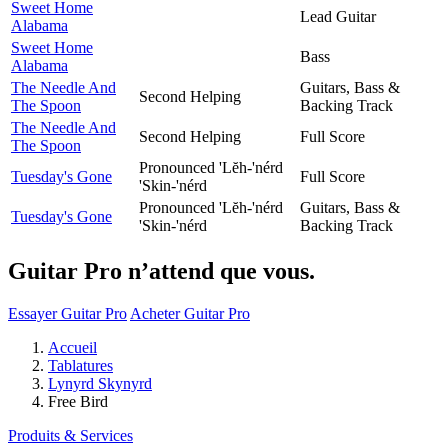
Sweet Home
Lead Guitar
Alabama
Sweet Home
Bass
Alabama
The Needle And
Guitars, Bass &
Second Helping
The Spoon
Backing Track
The Needle And
Second Helping
Full Score
The Spoon
Pronounced 'Lĕh-'nérd
Tuesday's Gone
Full Score
'Skin-'nérd
Pronounced 'Lĕh-'nérd
Guitars, Bass &
Tuesday's Gone
'Skin-'nérd
Backing Track
Guitar Pro n’attend que vous.
Essayer Guitar Pro
Acheter Guitar Pro
Accueil
Tablatures
Lynyrd Skynyrd
Free Bird
Produits & Services