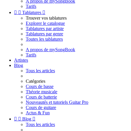
A propos de mySongBook
Tarifs


Tablatures

Trouver vos tablatures
Explorer le catalogue
Tablatures par artiste
Tablatures par genre
Toutes les tablatures
A propos de mySongBook
Tarifs
Artistes
Blog
Tous les articles
Catégories
Cours de basse
Théorie musicale
Cours de batterie
Nouveautés et tutoriels Guitar Pro
Cours de guitare
Actus & Fun


Blog

Tous les articles