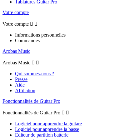
Tablatures Guitar Pro
Votre compte
Votre compte


Informations personnelles
Commandes
Arobas Music
Arobas Music


Qui sommes-nous ?
Presse
Aide
Affiliation
Fonctionnalités de Guitar Pro
Fonctionnalités de Guitar Pro


Logiciel pour apprendre la guitare
Logiciel pour apprendre la basse
Editeur de partition batterie