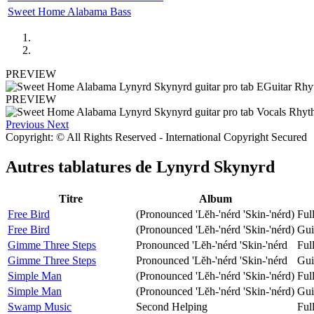
Sweet Home Alabama Bass
PREVIEW
PREVIEW
Previous
Next
Copyright: © All Rights Reserved - International Copyright Secured
Autres tablatures de
Lynyrd Skynyrd
Titre
Album
Free Bird
(Pronounced 'Lĕh-'nérd 'Skin-'nérd)
Ful
Free Bird
(Pronounced 'Lĕh-'nérd 'Skin-'nérd)
Gui
Gimme Three Steps
Pronounced 'Lĕh-'nérd 'Skin-'nérd
Ful
Gimme Three Steps
Pronounced 'Lĕh-'nérd 'Skin-'nérd
Gui
Simple Man
(Pronounced 'Lĕh-'nérd 'Skin-'nérd)
Ful
Simple Man
(Pronounced 'Lĕh-'nérd 'Skin-'nérd)
Gui
Swamp Music
Second Helping
Ful