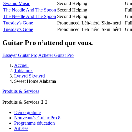
Swamp Music
Second Helping
Gui
The Needle And The Spoon
Second Helping
Ful
The Needle And The Spoon
Second Helping
Gui
Tuesday's Gone
Pronounced 'Lĕh-'nérd 'Skin-'nérd
Ful
Tuesday's Gone
Pronounced 'Lĕh-'nérd 'Skin-'nérd
Gui
Guitar Pro n’attend que vous.
Essayer Guitar Pro
Acheter Guitar Pro
Accueil
Tablatures
Lynyrd Skynyrd
Sweet Home Alabama
Produits & Services
Produits & Services


Démo gratuite
Nouveautés Guitar Pro 8
Programme éducation
Artistes