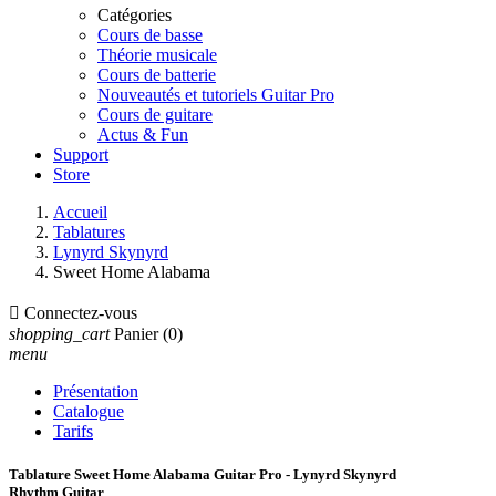
Catégories
Cours de basse
Théorie musicale
Cours de batterie
Nouveautés et tutoriels Guitar Pro
Cours de guitare
Actus & Fun
Support
Store
Accueil
Tablatures
Lynyrd Skynyrd
Sweet Home Alabama

Connectez-vous
shopping_cart
Panier
(0)
menu
Présentation
Catalogue
Tarifs
Tablature Sweet Home Alabama Guitar Pro - Lynyrd Skynyrd
Rhythm Guitar