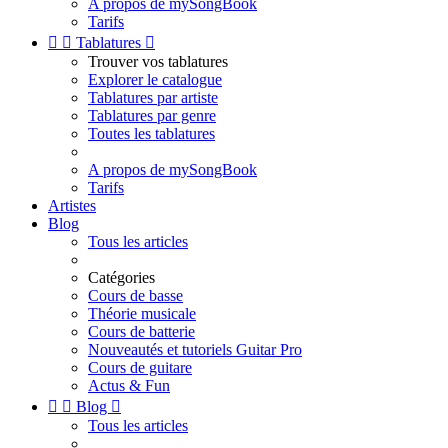
A propos de mySongBook
Tarifs


Tablatures

Trouver vos tablatures
Explorer le catalogue
Tablatures par artiste
Tablatures par genre
Toutes les tablatures
A propos de mySongBook
Tarifs
Artistes
Blog
Tous les articles
Catégories
Cours de basse
Théorie musicale
Cours de batterie
Nouveautés et tutoriels Guitar Pro
Cours de guitare
Actus & Fun


Blog

Tous les articles