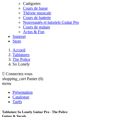
Catégories
Cours de basse
Théorie musicale
Cours de batterie
Nouveautés et tutoriels Guitar Pro
Cours de guitare
Actus & Fun
Support
Store
Accueil
Tablatures
The Police
So Lonely

Connectez-vous
shopping_cart
Panier
(0)
menu
Présentation
Catalogue
Tarifs
Tablature So Lonely Guitar Pro - The Police
Guitar & Vocals