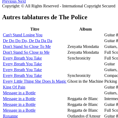
Previous
Next
Copyright: © All Rights Reserved - International Copyright Secured
Autres tablatures de
The Police
Titre
Album
Can't Stand Losing You
Guitar 
De Do Do Do, De Da Da Da
Guitar 
Don't Stand So Close To Me
Zenyatta Mondatta
Guitars
Don't Stand So Close to Me
Zenyatta Mondatta
Full Sco
Every Breath You Take
Synchronicity
Full Sco
Every Breath You Take
Guitar
Every Breath You Take
Guitars
Every Breath You Take
Synchronicity
Compact
Every Little Thing She Does Is Magic
Ghost in the Machine
Picking
King Of Pain
Guitar 
Message in a Bottle
Guitars
Message in a Bottle
Reggatta de Blanc
Intermed
Message in a Bottle
Reggatta de Blanc
Guitar 
Message in a Bottle
Reggatta de Blanc
Full Sco
Roxanne
Outlandos d'Amour
Guitar 