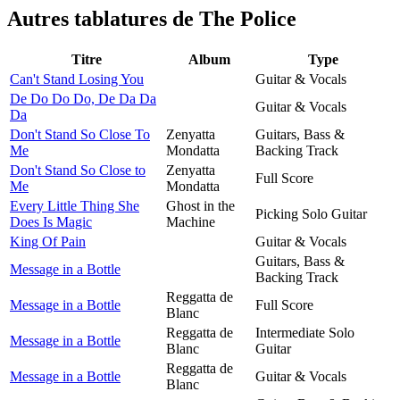
Autres tablatures de
The Police
Titre
Album
Type
Can't Stand Losing You
Guitar & Vocals
De Do Do Do, De Da Da
Guitar & Vocals
Da
Don't Stand So Close To
Zenyatta
Guitars, Bass &
Me
Mondatta
Backing Track
Don't Stand So Close to
Zenyatta
Full Score
Me
Mondatta
Every Little Thing She
Ghost in the
Picking Solo Guitar
Does Is Magic
Machine
King Of Pain
Guitar & Vocals
Guitars, Bass &
Message in a Bottle
Backing Track
Reggatta de
Message in a Bottle
Full Score
Blanc
Reggatta de
Intermediate Solo
Message in a Bottle
Blanc
Guitar
Reggatta de
Message in a Bottle
Guitar & Vocals
Blanc