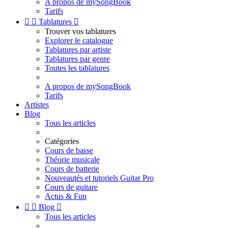
A propos de mySongBook
Tarifs


Tablatures

Trouver vos tablatures
Explorer le catalogue
Tablatures par artiste
Tablatures par genre
Toutes les tablatures
A propos de mySongBook
Tarifs
Artistes
Blog
Tous les articles
Catégories
Cours de basse
Théorie musicale
Cours de batterie
Nouveautés et tutoriels Guitar Pro
Cours de guitare
Actus & Fun


Blog

Tous les articles