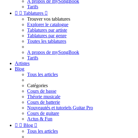
A propos de mySongBook
Tarifs


Tablatures

Trouver vos tablatures
Explorer le catalogue
Tablatures par artiste
Tablatures par genre
Toutes les tablatures
A propos de mySongBook
Tarifs
Artistes
Blog
Tous les articles
Catégories
Cours de basse
Théorie musicale
Cours de batterie
Nouveautés et tutoriels Guitar Pro
Cours de guitare
Actus & Fun


Blog

Tous les articles