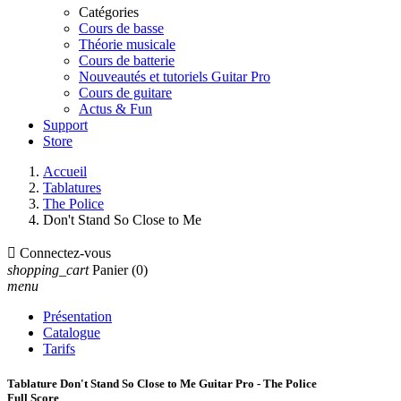
Catégories
Cours de basse
Théorie musicale
Cours de batterie
Nouveautés et tutoriels Guitar Pro
Cours de guitare
Actus & Fun
Support
Store
Accueil
Tablatures
The Police
Don't Stand So Close to Me

Connectez-vous
shopping_cart
Panier
(0)
menu
Présentation
Catalogue
Tarifs
Tablature Don't Stand So Close to Me Guitar Pro - The Police
Full Score