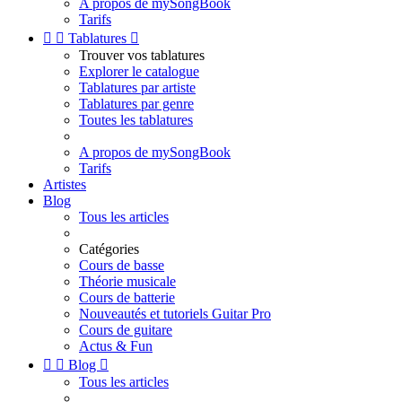
A propos de mySongBook
Tarifs


Tablatures

Trouver vos tablatures
Explorer le catalogue
Tablatures par artiste
Tablatures par genre
Toutes les tablatures
A propos de mySongBook
Tarifs
Artistes
Blog
Tous les articles
Catégories
Cours de basse
Théorie musicale
Cours de batterie
Nouveautés et tutoriels Guitar Pro
Cours de guitare
Actus & Fun


Blog

Tous les articles