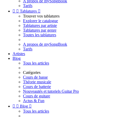
A propos de mySongBook
Tarifs


Tablatures

Trouver vos tablatures
Explorer le catalogue
Tablatures par artiste
Tablatures par genre
Toutes les tablatures
A propos de mySongBook
Tarifs
Artistes
Blog
Tous les articles
Catégories
Cours de basse
Théorie musicale
Cours de batterie
Nouveautés et tutoriels Guitar Pro
Cours de guitare
Actus & Fun


Blog

Tous les articles