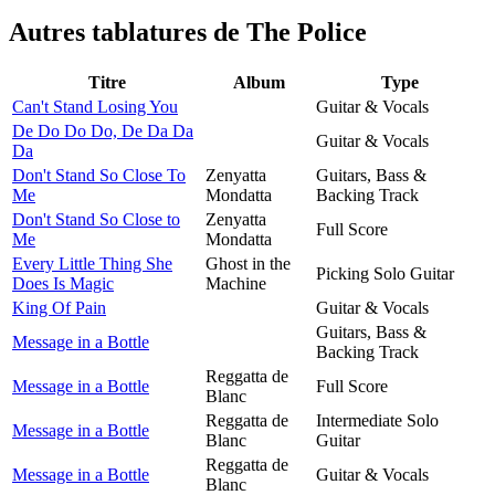
Autres tablatures de
The Police
Titre
Album
Type
Can't Stand Losing You
Guitar & Vocals
De Do Do Do, De Da Da
Guitar & Vocals
Da
Don't Stand So Close To
Zenyatta
Guitars, Bass &
Me
Mondatta
Backing Track
Don't Stand So Close to
Zenyatta
Full Score
Me
Mondatta
Every Little Thing She
Ghost in the
Picking Solo Guitar
Does Is Magic
Machine
King Of Pain
Guitar & Vocals
Guitars, Bass &
Message in a Bottle
Backing Track
Reggatta de
Message in a Bottle
Full Score
Blanc
Reggatta de
Intermediate Solo
Message in a Bottle
Blanc
Guitar
Reggatta de
Message in a Bottle
Guitar & Vocals
Blanc