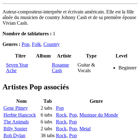
Auteur-compositeur-interprète et écrivain américain. Elle est la fille
aînée du musicien de country Johnny Cash et de sa première épouse
Vivian Cash.
Nombre de tablatures :
1
Genres :
Pop
,
Folk
,
Country
Titre
Album
Artiste
Type
Level
Seven Year
Rosanne
Guitar &
Beginner
Ache
Cash
Vocals
Artistes Pop
associés
Nom
Tab
Genre
Gene Pitney
2 tabs
Pop
Herbie Hancock
6 tabs
Rock
,
Pop
,
Musique du Monde
The Animals
6 tabs
Rock
,
Pop
Billy Squier
2 tabs
Rock
,
Pop
,
Metal
Bob Dylan
38 tabs
Rock
,
Pop