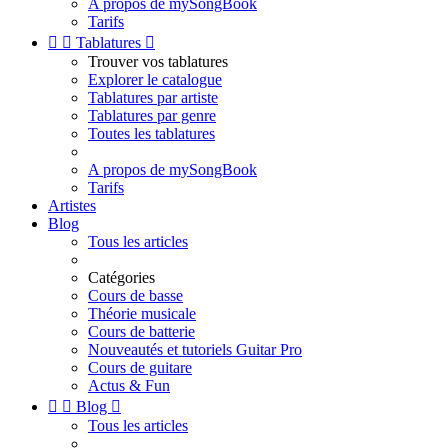
A propos de mySongBook
Tarifs


Tablatures

Trouver vos tablatures
Explorer le catalogue
Tablatures par artiste
Tablatures par genre
Toutes les tablatures
A propos de mySongBook
Tarifs
Artistes
Blog
Tous les articles
Catégories
Cours de basse
Théorie musicale
Cours de batterie
Nouveautés et tutoriels Guitar Pro
Cours de guitare
Actus & Fun


Blog

Tous les articles