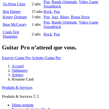
Pop
,
Bande Originale
,
Video Game
Yu-Peng Chen
2 tabs
Soundtrack
Ben Harper
15 tabs
Rock
,
Pop
Kenny Dorham
3 tabs
Pop
,
Jazz
,
Blues
,
Bossa Nova
Pop
,
Bande Originale
,
Video Game
Bear McCreary
1 tabs
Soundtrack
Crash Test
2 tabs
Rock
,
Pop
Dummies
Guitar Pro n’attend que vous.
Essayer Guitar Pro
Acheter Guitar Pro
Accueil
Tablatures
Artistes
Rosanne Cash
Produits & Services
Produits & Services


Démo gratuite