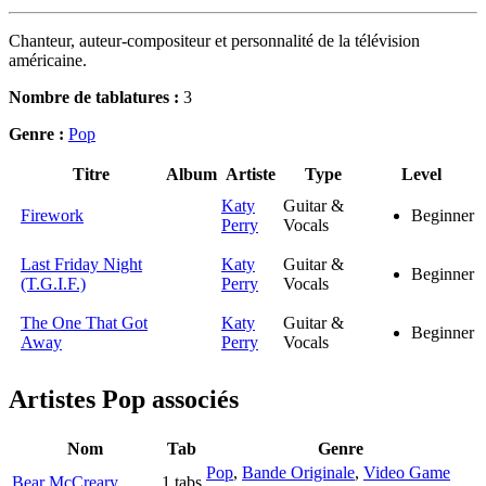
Chanteur, auteur-compositeur et personnalité de la télévision
américaine.
Nombre de tablatures :
3
Genre :
Pop
Titre
Album
Artiste
Type
Level
Katy
Guitar &
Firework
Beginner
Perry
Vocals
Last Friday Night
Katy
Guitar &
Beginner
(T.G.I.F.)
Perry
Vocals
The One That Got
Katy
Guitar &
Beginner
Away
Perry
Vocals
Artistes Pop
associés
Nom
Tab
Genre
Pop
,
Bande Originale
,
Video Game
Bear McCreary
1 tabs