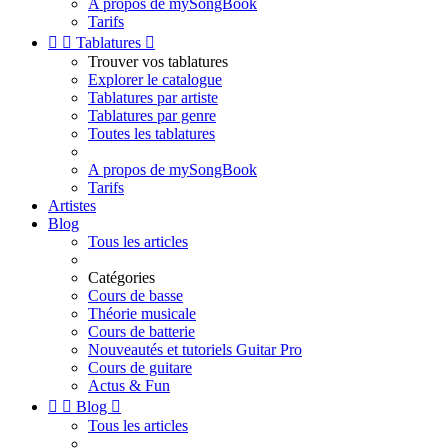
A propos de mySongBook
Tarifs


Tablatures

Trouver vos tablatures
Explorer le catalogue
Tablatures par artiste
Tablatures par genre
Toutes les tablatures
A propos de mySongBook
Tarifs
Artistes
Blog
Tous les articles
Catégories
Cours de basse
Théorie musicale
Cours de batterie
Nouveautés et tutoriels Guitar Pro
Cours de guitare
Actus & Fun


Blog

Tous les articles